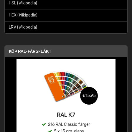
HSL (Wikipedia)
HEX (Wikipedia)
LRV (Wikipedia)
KÖP RAL-FÄRGFLÄKT
€15,95
RAL K7
216 RAL Classic färger
5 x 15 cm, glans