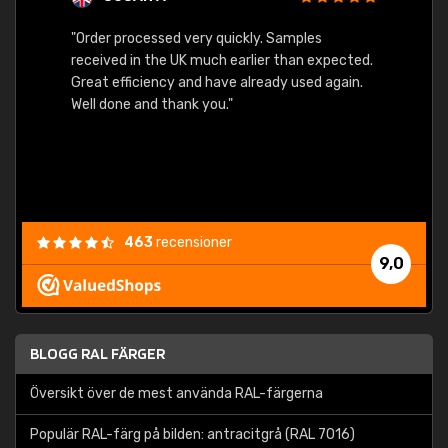
"Order processed very quickly. Samples
"Sent 
received in the UK much earlier than expected.
Great efficiency and have already used again.
Well done and thank you."
463
recensioner
9,0
BLOGG RAL FÄRGER
Översikt över de mest använda RAL-färgerna
Populär RAL-färg på bilden: antracitgrå (RAL 7016)