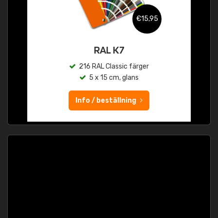
€15,95
RAL K7
216 RAL Classic färger
5 x 15 cm, glans
Info / beställning