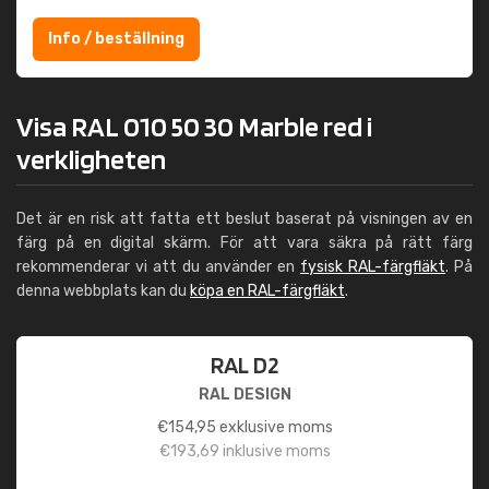
Info / beställning
Visa RAL 010 50 30 Marble red i
verkligheten
Det är en risk att fatta ett beslut baserat på visningen av en
färg på en digital skärm. För att vara säkra på rätt färg
rekommenderar vi att du använder en
fysisk RAL-färgfläkt
. På
denna webbplats kan du
köpa en RAL-färgfläkt
.
RAL D2
RAL DESIGN
€
154,95
exklusive moms
€
193,69
inklusive moms