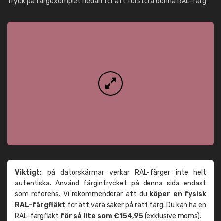
Tryck på färgexemplet nedan för att förstora denna RAL-färg:
Viktigt:
på datorskärmar verkar RAL-färger inte helt
autentiska. Använd färgintrycket på denna sida endast
som referens. Vi rekommenderar att du
köper en fysisk
RAL-färgfläkt
för att vara säker på rätt färg. Du kan ha en
RAL-färgfläkt
för så lite som €154,95
(exklusive moms).