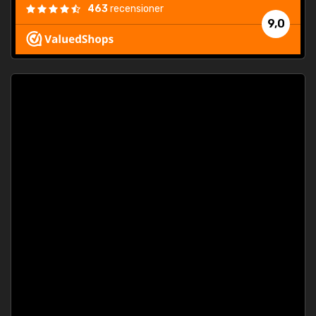
463
recensioner
9,0