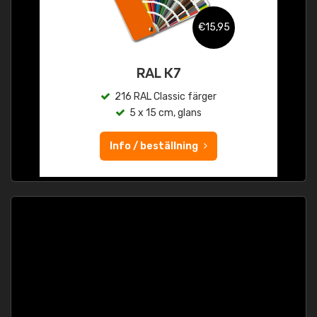
€15,95
RAL K7
216 RAL Classic färger
5 x 15 cm, glans
Info / beställning