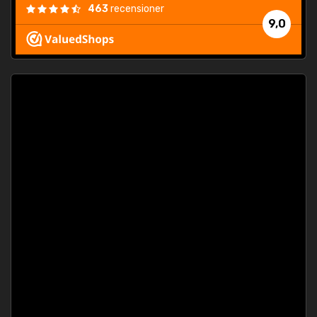
463
recensioner
9,0