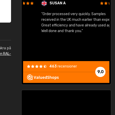
SUSAN A
"Order processed very quickly. Samples
"
"
received in the UK much earlier than expected.
Great efficiency and have already used again.
Well done and thank you."
äkra på
en RAL-
463
recensioner
9,0