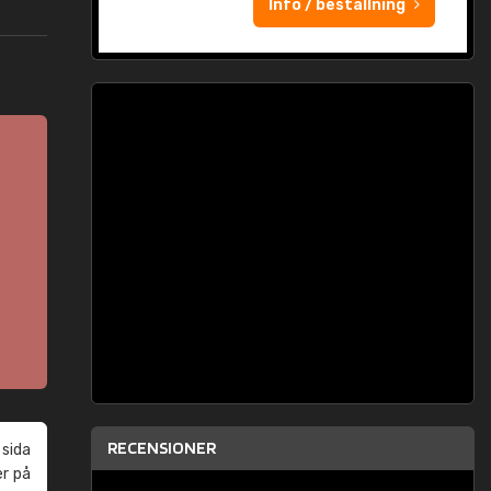
Info / beställning
RECENSIONER
 sida
er på