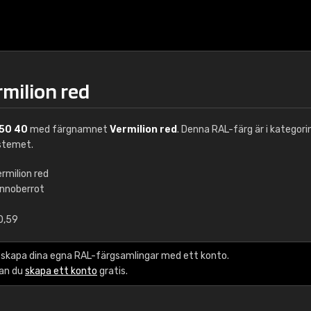
rmilion red
50 40
med färgnamnet
Vermilion red
. Denna RAL-färg är i kategori
stemet.
rmilion red
innoberrot
€15
0,59
RAL K7 vattenbase
 skapa dina egna RAL-färgsamlingar med ett konto.
216 RAL Classic färge
kan du
skapa ett konto
gratis.
5 x 15 cm, glans