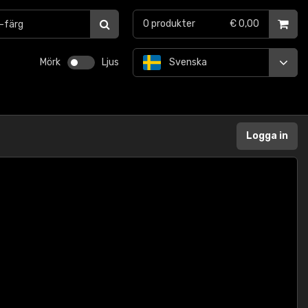
0
produkter
€ 0,00
Mörk
Ljus
Svenska
Logga in