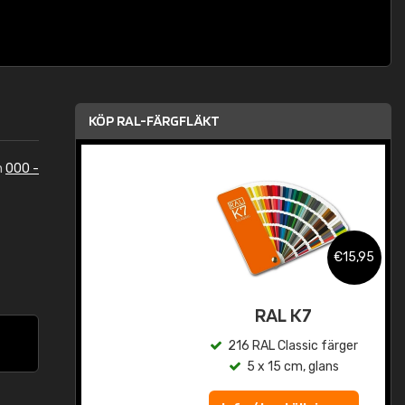
KÖP RAL-FÄRGFLÄKT
n
000 -
,95
€15,95
rad
RAL K7
r
216 RAL Classic färger
5 x 15 cm, glans