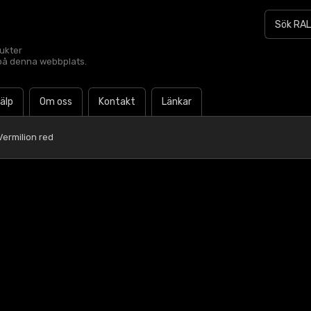
dukter
t på denna webbplats.
jälp
Om oss
Kontakt
Länkar
Vermilion red