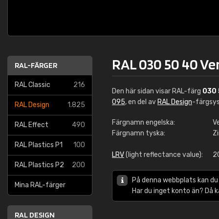
RAL 030 50 40 Ve
RAL-FÄRGER
RAL Classic
216
Den här sidan visar RAL-färg
030 
095
, en del av
RAL Design
-färgsy
RAL Design
1.825
Färgnamn engelska:
Ve
RAL Effect
490
Färgnamn tyska:
Z
RAL Plastics P1
100
LRV
(light reflectance value):
2
RAL Plastics P2
200
På denna webbplats kan du
Mina RAL-färger
Har du inget konto än? Då 
RAL DESIGN