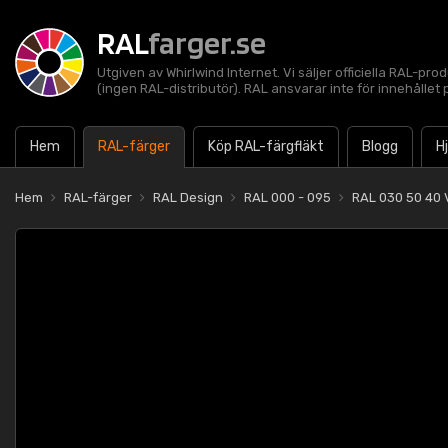
RAL
farger.se
Utgiven av Whirlwind Internet. Vi säljer officiella RAL-pro
(ingen RAL-distributör). RAL ansvarar inte för innehålle
Hem
RAL-färger
Köp RAL-färgfläkt
Blogg
H
Hem
RAL-färger
RAL Design
RAL 000 - 095
RAL 030 50 40 