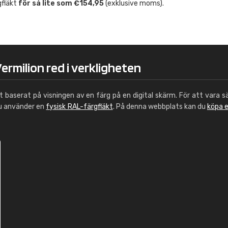
gfläkt
för så lite som €154,95
(exklusive moms).
Leinster Home and
Windows
"Great product and speedy delivery
ermilion red i verkligheten
ut baserat på visningen av en färg på en digital skärm. För att vara s
du använder en
fysisk RAL-färgfläkt
. På denna webbplats kan du
köpa 