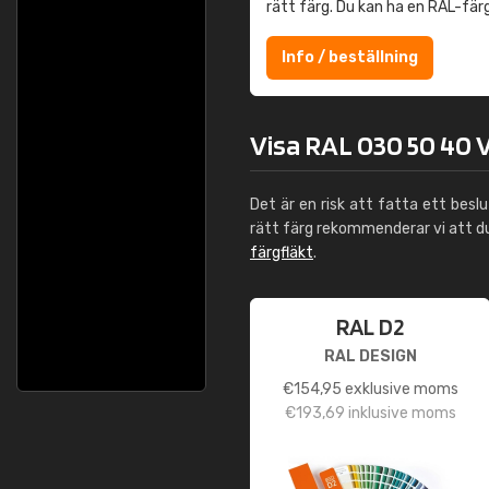
rätt färg. Du kan ha en RAL-fär
Info / beställning
Visa RAL 030 50 40 V
Det är en risk att fatta ett besl
rätt färg rekommenderar vi att 
färgfläkt
.
RAL D2
RAL DESIGN
€
154,95
exklusive moms
€
193,69
inklusive moms