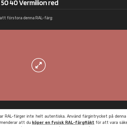
50 40 Vermilion red
Info / beställning
att förstora denna RAL-färg:
r RAL-färger inte helt autentiska. Använd färgintrycket på denna
mmenderar att du
köper en fysisk RAL-färgfläkt
för att vara säk