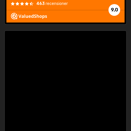
463
recensioner
9,0