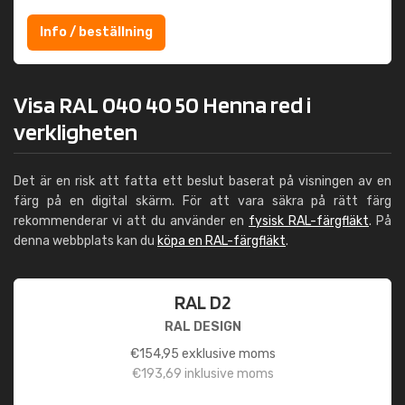
Info / beställning
Visa RAL 040 40 50 Henna red i
verkligheten
Det är en risk att fatta ett beslut baserat på visningen av en
färg på en digital skärm. För att vara säkra på rätt färg
rekommenderar vi att du använder en
fysisk RAL-färgfläkt
. På
denna webbplats kan du
köpa en RAL-färgfläkt
.
RAL D2
RAL DESIGN
€
154,95
exklusive moms
€
193,69
inklusive moms