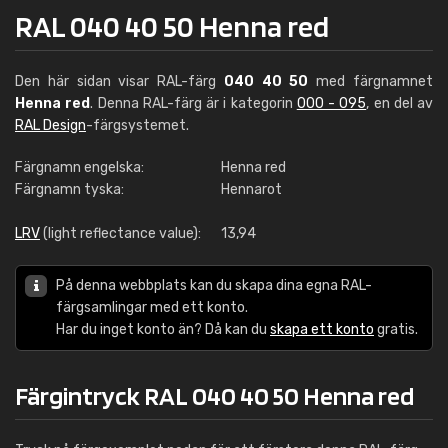
RAL 040 40 50 Henna red
Den här sidan visar RAL-färg
040 40 50
med färgnamnet
Henna red
. Denna RAL-färg är i kategorin
000 - 095
, en del av
RAL Design
-färgsystemet.
Färgnamn engelska:
Henna red
Färgnamn tyska:
Hennarot
LRV
(light reflectance value):
13,94
På denna webbplats kan du skapa dina egna RAL-
färgsamlingar med ett konto.
Har du inget konto än? Då kan du
skapa ett konto
gratis.
Färgintryck RAL 040 40 50 Henna red