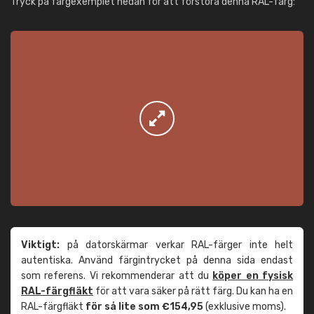
Tryck på färgexemplet nedan för att förstora denna RAL-färg:
Viktigt:
på datorskärmar verkar RAL-färger inte helt
autentiska. Använd färgintrycket på denna sida endast
som referens. Vi rekommenderar att du
köper en fysisk
RAL-färgfläkt
för att vara säker på rätt färg. Du kan ha en
RAL-färgfläkt
för så lite som €154,95
(exklusive moms).