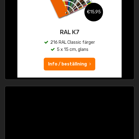
€15,95
RAL K7
216 RAL Classic färger
5 x 15 cm, glans
Info / beställning