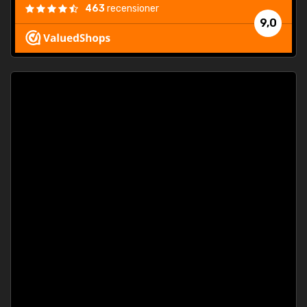
463
recensioner
9,0