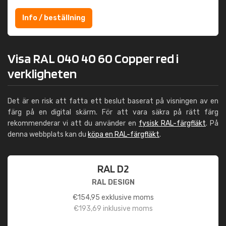
Info / beställning
Visa RAL 040 40 60 Copper red i
verkligheten
Det är en risk att fatta ett beslut baserat på visningen av en
färg på en digital skärm. För att vara säkra på rätt färg
rekommenderar vi att du använder en
fysisk RAL-färgfläkt
. På
denna webbplats kan du
köpa en RAL-färgfläkt
.
RAL D2
RAL DESIGN
€
154,95
exklusive moms
€
193,69
inklusive moms