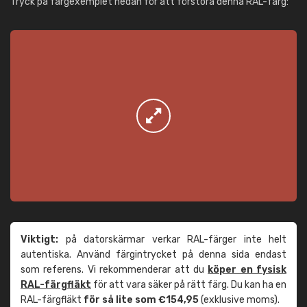
Tryck på färgexemplet nedan för att förstora denna RAL-färg:
Viktigt:
på datorskärmar verkar RAL-färger inte helt
autentiska. Använd färgintrycket på denna sida endast
som referens. Vi rekommenderar att du
köper en fysisk
RAL-färgfläkt
för att vara säker på rätt färg. Du kan ha en
RAL-färgfläkt
för så lite som €154,95
(exklusive moms).