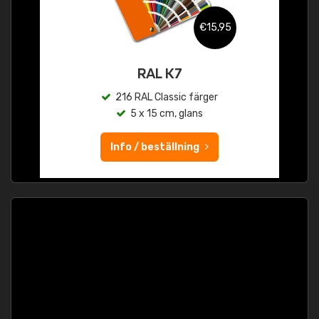
€15,95
RAL K7
216 RAL Classic färger
5 x 15 cm, glans
Info / beställning