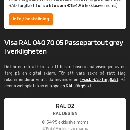
RAL-färgfläkt
för så lite som €154,95
(exklusive moms).
Info / beställning
Visa RAL 040 70 05 Passepartout grey
i verkligheten
Det är en risk att fatta ett beslut baserat på visningen av en
färg på en digital skärm. För att vara säkra på rätt färg
rekommenderar vi att du använder en
fysisk RAL-färgfläkt
. På
denna webbplats kan du
köpa en RAL-färgfläkt
.
RAL D2
RAL DESIGN
€
154,95
exklusive moms
€
193,69
inklusive moms