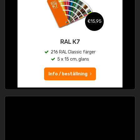
€15,95
RAL K7
216 RAL Classic färger
5 x 15 cm, glans
Info / beställning