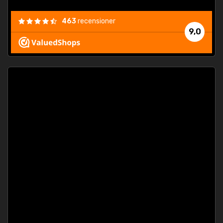
463
recensioner
9,0