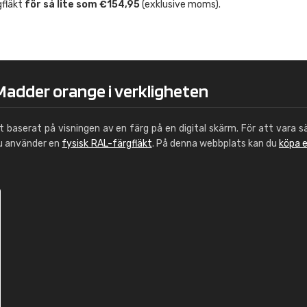
gfläkt
för så lite som €154,95
(exklusive moms).
Leinster Home and
Windows
"Great product and speedy delivery
Madder orange i verkligheten
ut baserat på visningen av en färg på en digital skärm. För att vara s
du använder en
fysisk RAL-färgfläkt
. På denna webbplats kan du
köpa 