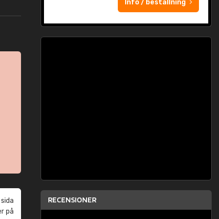
Info / beställning
RECENSIONER
 sida
er på