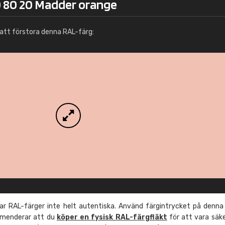
0 80 20 Madder orange
Info / beställning
att förstora denna RAL-färg:
r RAL-färger inte helt autentiska. Använd färgintrycket på denna
mmenderar att du
köper en fysisk RAL-färgfläkt
för att vara säk