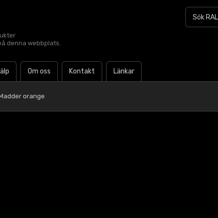
dukter
t på denna webbplats.
jälp
Om oss
Kontakt
Länkar
 Madder orange