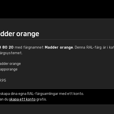
adder orange
0 80 20
med färgnamnet
Madder orange
. Denna RAL-färg är i ka
ärgsystemet.
adder orange
rapporange
€15
9,95
RAL K7 vattenbase
 skapa dina egna RAL-färgsamlingar med ett konto.
216 RAL Classic färge
kan du
skapa ett konto
gratis.
5 x 15 cm, glans