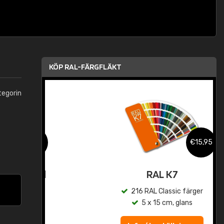
KÖP RAL-FÄRGFLÄKT
tegorin
,95
€15,95
rad
RAL K7
r
216 RAL Classic färger
5 x 15 cm, glans