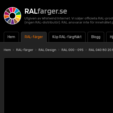
RAL
farger.se
Utgiven av Whirlwind Internet. Vi säljer officiella RAL-pro
(ingen RAL-distributör). RAL ansvarar inte för innehålle
Hem
RAL-färger
Köp RAL-färgfläkt
Blogg
H
Hem
RAL-färger
RAL Design
RAL 000 - 095
RAL 040 80 20