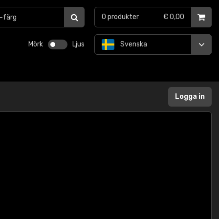
0
produkter
€ 0,00
Mörk
Ljus
Svenska
Logga in