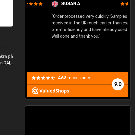
SUSAN A
"Order processed very quickly. Samples
"
"
received in the UK much earlier than expected.
Great efficiency and have already used again.
Well done and thank you."
äkra på
en RAL-
463
recensioner
9,0