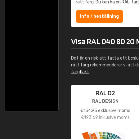
rätt färg. Du kan ha en RAL-fär
Info / beställning
Visa RAL 040 80 20 
Det är en risk att fatta ett besl
rätt färg rekommenderar vi att 
färgfläkt
.
RAL D2
RAL DESIGN
€
154,95
exklusive moms
€
193,69
inklusive moms