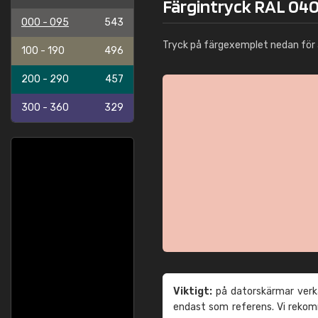
Färgintryck RAL 04
000 - 095
543
Tryck på färgexemplet nedan för 
100 - 190
496
200 - 290
457
300 - 360
329
Viktigt:
på datorskärmar verka
endast som referens. Vi reko