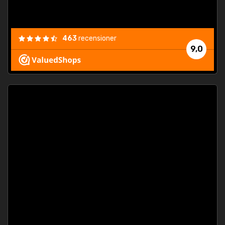
463
recensioner
9,0