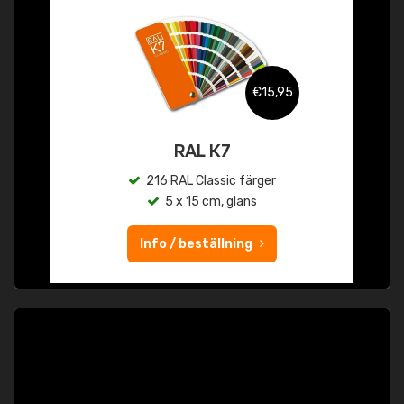
€15,95
RAL K7
216 RAL Classic färger
5 x 15 cm, glans
Info / beställning