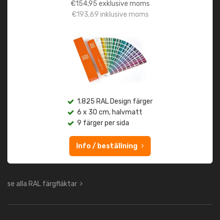
€
154,95
exklusive moms
€
193,69
inklusive moms
1.825 RAL Design färger
6 x 30 cm, halvmatt
9 färger per sida
Info / beställning
se alla RAL färgfläktar