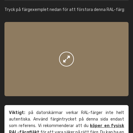
Tryck på färgexemplet nedan för att förstora denna RAL-färg:
Viktigt:
på datorskärmar verkar RAL-färger inte helt
autentiska. Använd färgintrycket på denna sida endast
som referens. Vi rekommenderar att du
köper en fysisk
RAL-färgfläkt
för att vara säker på rätt färg. Du kan ha en