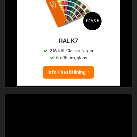
€15,95
RAL K7
216 RAL Classic färger
5 x 15 cm, glans
Info / beställning