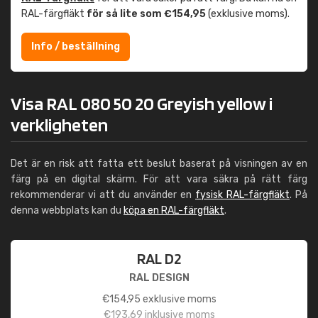
RAL-färgfläkt
för så lite som €154,95
(exklusive moms).
Info / beställning
Visa RAL 080 50 20 Greyish yellow i
verkligheten
Det är en risk att fatta ett beslut baserat på visningen av en
färg på en digital skärm. För att vara säkra på rätt färg
rekommenderar vi att du använder en
fysisk RAL-färgfläkt
. På
denna webbplats kan du
köpa en RAL-färgfläkt
.
RAL D2
RAL DESIGN
€
154,95
exklusive moms
€
193,69
inklusive moms