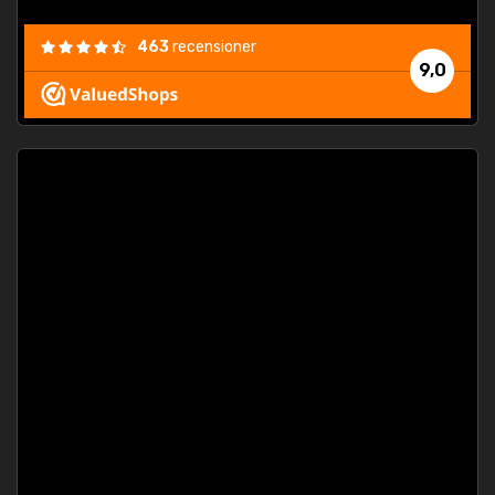
463
recensioner
9,0