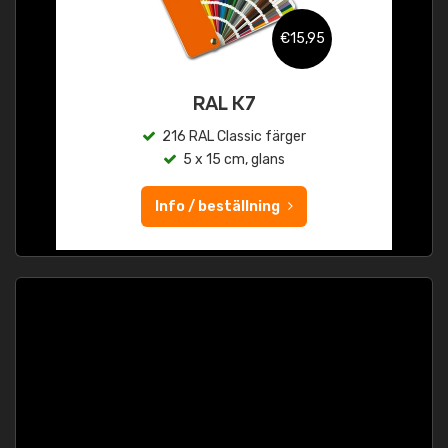
€15,95
RAL K7
216 RAL Classic färger
5 x 15 cm, glans
Info / beställning