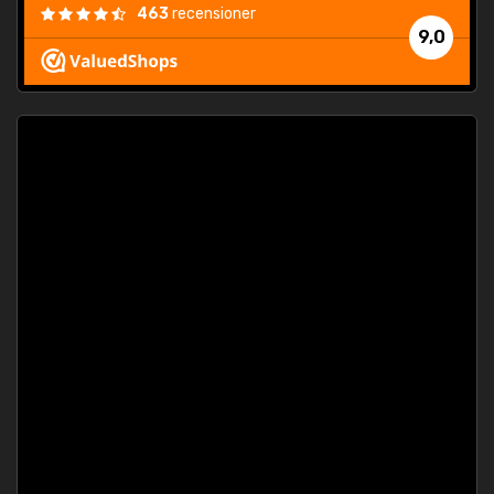
463
recensioner
9,0