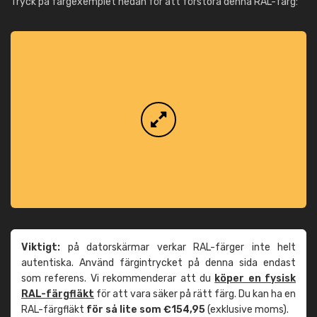
Tryck på färgexemplet nedan för att förstora denna RAL-färg:
Viktigt:
på datorskärmar verkar RAL-färger inte helt
autentiska. Använd färgintrycket på denna sida endast
som referens. Vi rekommenderar att du
köper en fysisk
RAL-färgfläkt
för att vara säker på rätt färg. Du kan ha en
RAL-färgfläkt
för så lite som €154,95
(exklusive moms).