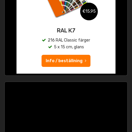
€15,95
RAL K7
216 RAL Classic färger
5 x 15 cm, glans
Info / beställning