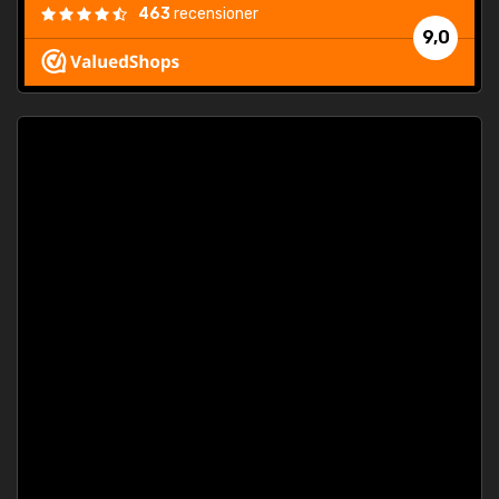
463
recensioner
9,0