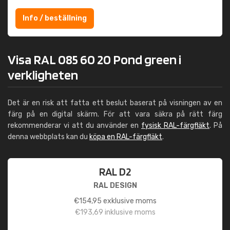
Info / beställning
Visa RAL 085 60 20 Pond green i
verkligheten
Det är en risk att fatta ett beslut baserat på visningen av en
färg på en digital skärm. För att vara säkra på rätt färg
rekommenderar vi att du använder en
fysisk RAL-färgfläkt
. På
denna webbplats kan du
köpa en RAL-färgfläkt
.
RAL D2
RAL DESIGN
€
154,95
exklusive moms
€
193,69
inklusive moms