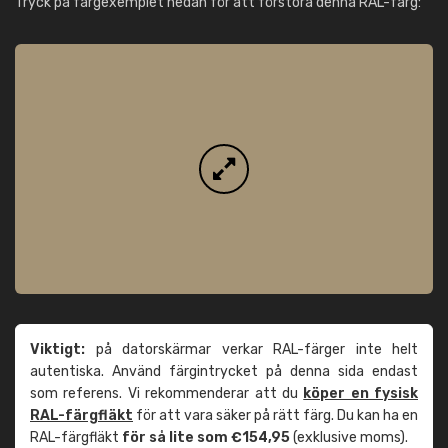
Tryck på färgexemplet nedan för att förstora denna RAL-färg:
Viktigt:
på datorskärmar verkar RAL-färger inte helt
autentiska. Använd färgintrycket på denna sida endast
som referens. Vi rekommenderar att du
köper en fysisk
RAL-färgfläkt
för att vara säker på rätt färg. Du kan ha en
RAL-färgfläkt
för så lite som €154,95
(exklusive moms).