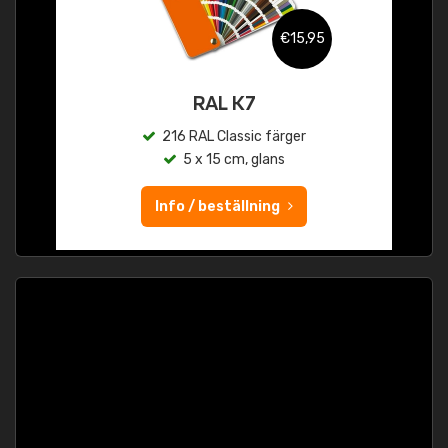
€15,95
RAL K7
216 RAL Classic färger
5 x 15 cm, glans
Info / beställning