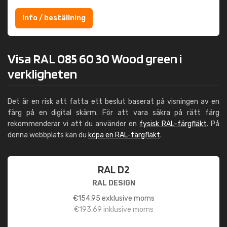
Info / beställning
Visa RAL 085 60 30 Wood green i
verkligheten
Det är en risk att fatta ett beslut baserat på visningen av en
färg på en digital skärm. För att vara säkra på rätt färg
rekommenderar vi att du använder en
fysisk RAL-färgfläkt
. På
denna webbplats kan du
köpa en RAL-färgfläkt
.
RAL D2
RAL DESIGN
€
154,95
exklusive moms
€
193,69
inklusive moms