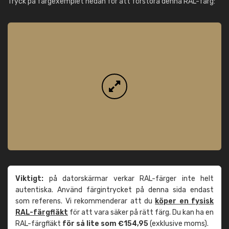
Tryck på färgexemplet nedan för att förstora denna RAL-färg:
Viktigt:
på datorskärmar verkar RAL-färger inte helt
autentiska. Använd färgintrycket på denna sida endast
som referens. Vi rekommenderar att du
köper en fysisk
RAL-färgfläkt
för att vara säker på rätt färg. Du kan ha en
RAL-färgfläkt
för så lite som €154,95
(exklusive moms).