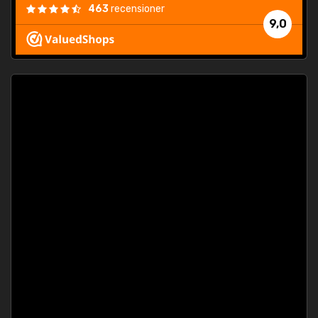
463
recensioner
9,0