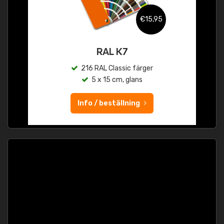
€15,95
RAL K7
216 RAL Classic färger
5 x 15 cm, glans
Info / beställning