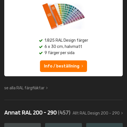
1.825 RAL Design färger
6 x 30 cm, halvmatt
9 färger per sida
Info / beställning
se alla RAL färgfläktar
Annat RAL 200 - 290
(457)
Allt RAL Design 200 - 290