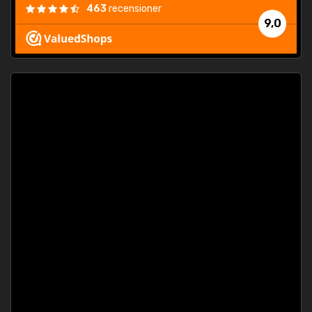
463
recensioner
9,0