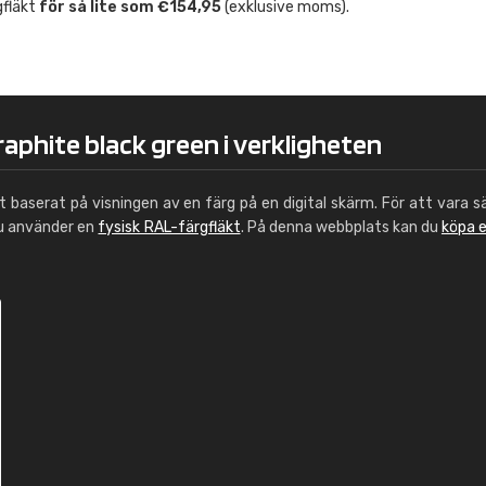
gfläkt
för så lite som €154,95
(exklusive moms).
Leinster Home and
Windows
"Great product and speedy delivery
raphite black green i verkligheten
ut baserat på visningen av en färg på en digital skärm. För att vara s
du använder en
fysisk RAL-färgfläkt
. På denna webbplats kan du
köpa 