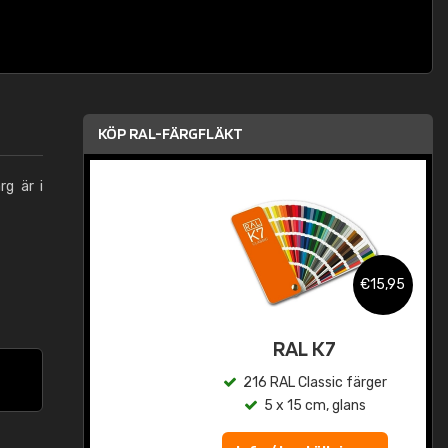
KÖP RAL-FÄRGFLÄKT
rg är i
,95
€15,95
rad
RAL K7
r
216 RAL Classic färger
5 x 15 cm, glans