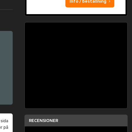
Info / beställning
RECENSIONER
 sida
er på