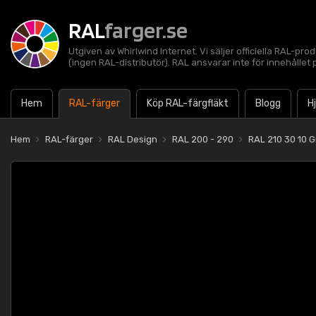
RAL
farger.se
Utgiven av Whirlwind Internet. Vi säljer officiella RAL-pro
(ingen RAL-distributör). RAL ansvarar inte för innehålle
Hem
RAL-färger
Köp RAL-färgfläkt
Blogg
H
Hem
RAL-färger
RAL Design
RAL 200 - 290
RAL 210 30 10 G