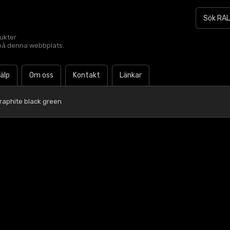
dukter
t på denna webbplats.
jälp
Om oss
Kontakt
Länkar
raphite black green