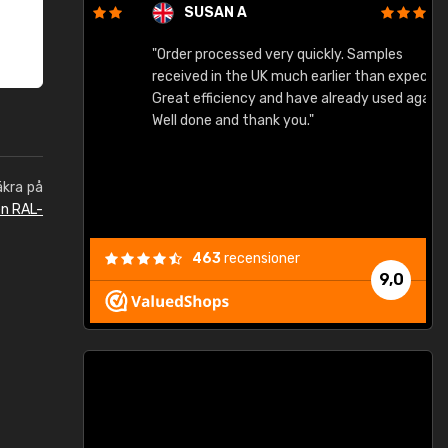
SUSAN A
"Order processed very quickly. Samples
"
"
received in the UK much earlier than expected.
Great efficiency and have already used again.
Well done and thank you."
äkra på
en RAL-
463
recensioner
9,0