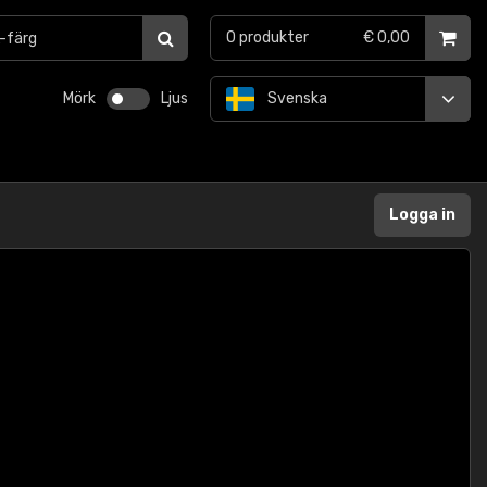
0
produkter
€ 0,00
Mörk
Ljus
Svenska
Logga in