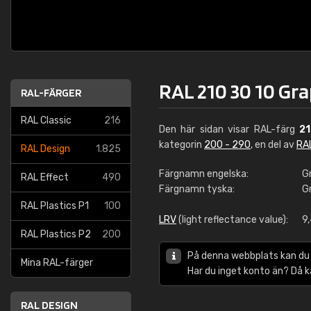
RAL 210 30 10 Gra
RAL-FÄRGER
RAL Classic
216
Den här sidan visar RAL-färg
21
kategorin
200 - 290
, en del av
RA
RAL Design
1.825
Färgnamn engelska:
G
RAL Effect
490
Färgnamn tyska:
G
RAL Plastics P1
100
LRV
(light reflectance value):
9
RAL Plastics P2
200
På denna webbplats kan du
Mina RAL-färger
Har du inget konto än? Då 
RAL DESIGN