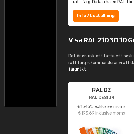
rätt färg. Du kan ha en RAL-fär
Info / beställning
Visa RAL 210 30 10 G
Det är en risk att fatta ett besl
rätt färg rekommenderar vi att 
färgfläkt
.
RAL D2
RAL DESIGN
€
154,95
exklusive moms
€
193,69
inklusive moms