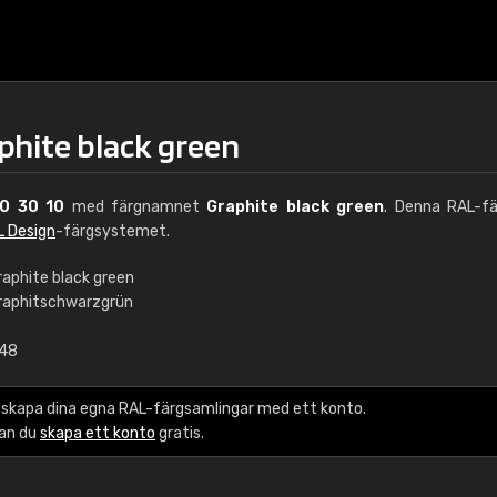
phite black green
0 30 10
med färgnamnet
Graphite black green
. Denna RAL-fä
L Design
-färgsystemet.
raphite black green
raphitschwarzgrün
€15
,48
RAL K7 vattenbase
 skapa dina egna RAL-färgsamlingar med ett konto.
216 RAL Classic färge
kan du
skapa ett konto
gratis.
5 x 15 cm, glans