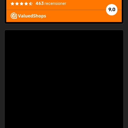
463
recensioner
9,0