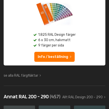
1.825 RAL Design färger
6 x 30 cm, halvmatt
9 färger per sida
Info / beställning
se alla RAL färgfläktar
Annat RAL 200 - 290
(457)
Allt RAL Design 200 - 290