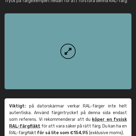
Tryck på färgexemplet nedan för att förstora denna RAL-färg:
Viktigt:
på datorskärmar verkar RAL-färger inte helt
autentiska. Använd färgintrycket på denna sida endast
som referens. Vi rekommenderar att du
köper en fysisk
RAL-färgfläkt
för att vara säker på rätt färg. Du kan ha en
RAL-färgfläkt
för så lite som €154,95
(exklusive moms).