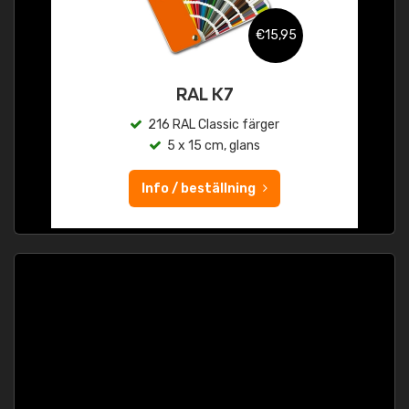
€15,95
RAL K7
216 RAL Classic färger
5 x 15 cm, glans
Info / beställning