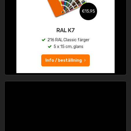
€15,95
RAL K7
216 RAL Classic färger
5 x 15 cm, glans
Info / beställning