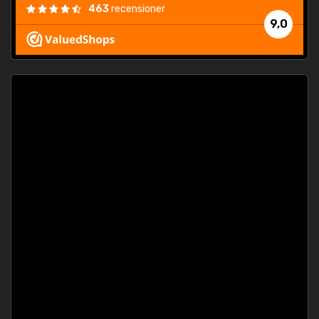
463
recensioner
9,0