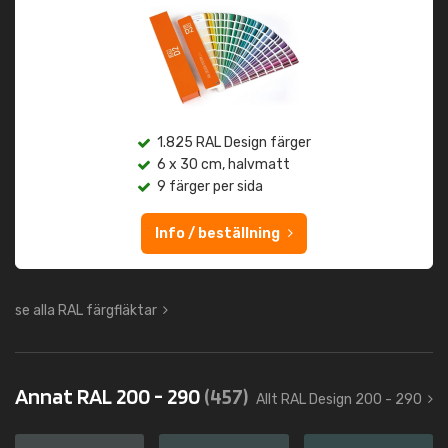
1.825 RAL Design färger
6 x 30 cm, halvmatt
9 färger per sida
Info / beställning
se alla RAL färgfläktar
Annat RAL 200 - 290
(457)
Allt RAL Design 200 - 290