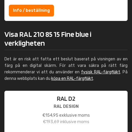
Info / beställning
Visa RAL 210 85 15 Fine blue i
verkligheten
Det är en risk att fatta ett beslut baserat på visningen av en
färg på en digital skärm. För att vara säkra på rätt färg
rekommenderar vi att du använder en
fysisk RAL-färgfläkt
. På
denna webbplats kan du
köpa en RAL-färgfläkt
.
RAL D2
RAL DESIGN
€
154,95
exklusive moms
€
193,69
inklusive moms