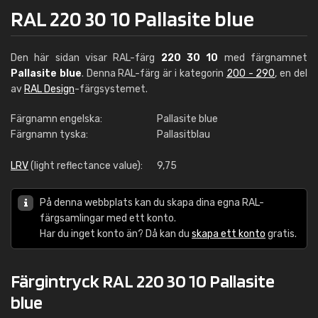
RAL 220 30 10 Pallasite blue
Den här sidan visar RAL-färg
220 30 10
med färgnamnet
Pallasite blue
. Denna RAL-färg är i kategorin
200 - 290
, en del
av
RAL Design
-färgsystemet.
Färgnamn engelska:
Pallasite blue
Färgnamn tyska:
Pallasitblau
LRV
(light reflectance value):
9,75
På denna webbplats kan du skapa dina egna RAL-
färgsamlingar med ett konto.
Har du inget konto än? Då kan du
skapa ett konto
gratis.
Färgintryck RAL 220 30 10 Pallasite
blue