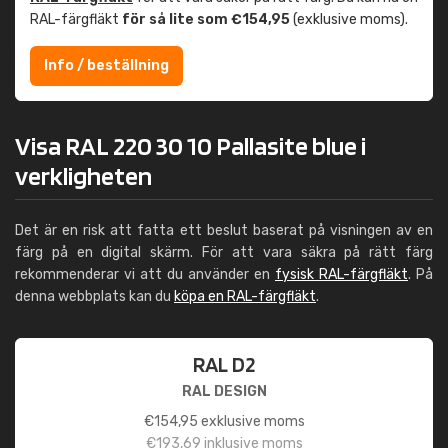
RAL-färgfläkt
för så lite som €154,95
(exklusive moms).
Info / beställning
Visa RAL 220 30 10 Pallasite blue i
verkligheten
Det är en risk att fatta ett beslut baserat på visningen av en
färg på en digital skärm. För att vara säkra på rätt färg
rekommenderar vi att du använder en
fysisk RAL-färgfläkt
. På
denna webbplats kan du
köpa en RAL-färgfläkt
.
RAL D2
RAL DESIGN
€
154,95
exklusive moms
€
193,69
inklusive moms