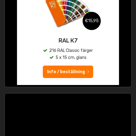
€15,95
RAL K7
216 RAL Classic färger
5 x 15 cm, glans
Info / beställning