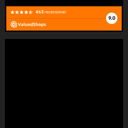
463
recensioner
9,0