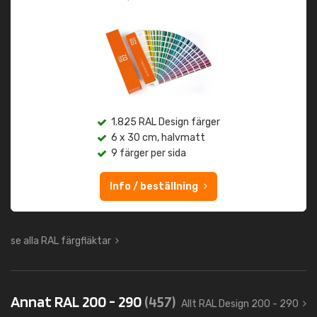
1.825 RAL Design färger
6 x 30 cm, halvmatt
9 färger per sida
Info / beställning
se alla RAL färgfläktar
Annat RAL 200 - 290
(457)
Allt RAL Design 200 - 290