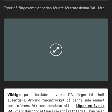
Tryck på färgexemplet nedan för att förstora denna RAL-färg:
Viktigt:
på datorskärmar verkar RAL-färger inte helt
autentiska. Använd färgintrycket på denna sida endast
som referens. Vi rekommenderar att du
köper en fysisk
RAL-färgfläkt
för att vara säker på rätt färg. Du kan ha en