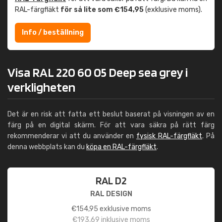
RAL-färgfläkt
för så lite som €154,95
(exklusive moms).
Info / beställning
Visa RAL 220 60 05 Deep sea grey i
verkligheten
Det är en risk att fatta ett beslut baserat på visningen av en
färg på en digital skärm. För att vara säkra på rätt färg
rekommenderar vi att du använder en
fysisk RAL-färgfläkt
. På
denna webbplats kan du
köpa en RAL-färgfläkt
.
RAL D2
RAL DESIGN
€
154,95
exklusive moms
€
193,69
inklusive moms