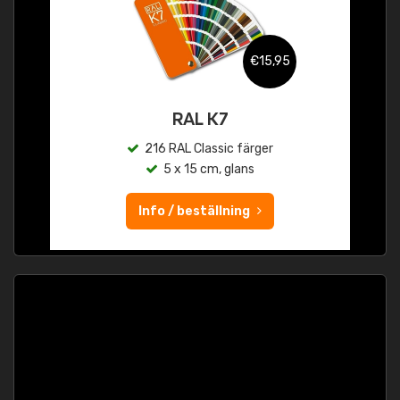
€15,95
RAL K7
216 RAL Classic färger
5 x 15 cm, glans
Info / beställning