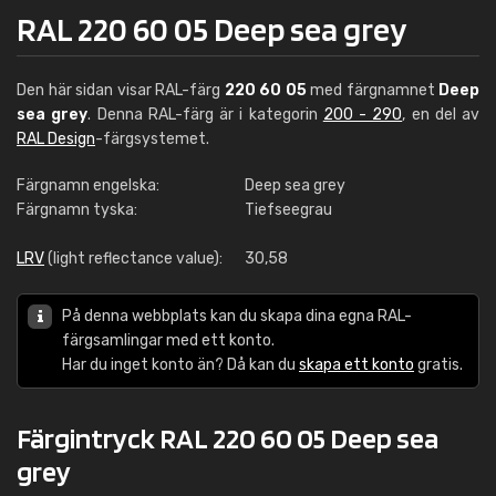
RAL 220 60 05 Deep sea grey
Den här sidan visar RAL-färg
220 60 05
med färgnamnet
Deep
sea grey
. Denna RAL-färg är i kategorin
200 - 290
, en del av
RAL Design
-färgsystemet.
Färgnamn engelska:
Deep sea grey
Färgnamn tyska:
Tiefseegrau
LRV
(light reflectance value):
30,58
På denna webbplats kan du skapa dina egna RAL-
färgsamlingar med ett konto.
Har du inget konto än? Då kan du
skapa ett konto
gratis.
Färgintryck RAL 220 60 05 Deep sea
grey