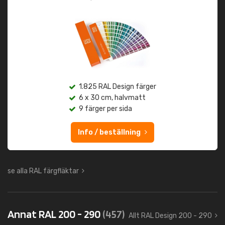
1.825 RAL Design färger
6 x 30 cm, halvmatt
9 färger per sida
Info / beställning
se alla RAL färgfläktar
Annat RAL 200 - 290
(457)
Allt RAL Design 200 - 290