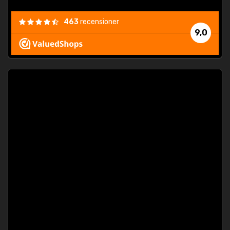
463
recensioner
9,0