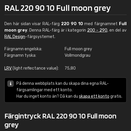
RAL 220 90 10 Full moon grey
Den här sidan visar RAL-färg
220 90 10
med färgnamnet
Full
moon grey
. Denna RAL-färg är i kategorin
200 - 290
, en del av
RAL Design
-färgsystemet.
Färgnamn engelska:
Full moon grey
Färgnamn tyska:
Vollmondgrau
LRV
(light reflectance value):
75,80
På denna webbplats kan du skapa dina egna RAL-
färgsamlingar med ett konto.
Har du inget konto än? Då kan du
skapa ett konto
gratis.
Färgintryck RAL 220 90 10 Full moon
grey