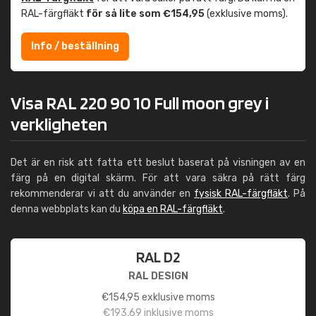
RAL-färgfläkt
för så lite som €154,95
(exklusive moms).
Info / beställning
Visa RAL 220 90 10 Full moon grey i
verkligheten
Det är en risk att fatta ett beslut baserat på visningen av en
färg på en digital skärm. För att vara säkra på rätt färg
rekommenderar vi att du använder en
fysisk RAL-färgfläkt
. På
denna webbplats kan du
köpa en RAL-färgfläkt
.
RAL D2
RAL DESIGN
€
154,95
exklusive moms
€
193,69
inklusive moms