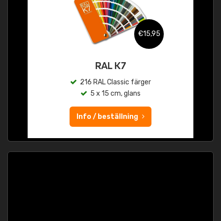
€15,95
RAL K7
216 RAL Classic färger
5 x 15 cm, glans
Info / beställning