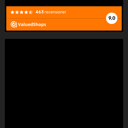
463
recensioner
9,0