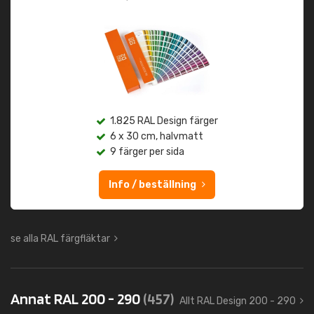
1.825 RAL Design färger
6 x 30 cm, halvmatt
9 färger per sida
Info / beställning
se alla RAL färgfläktar
Annat RAL 200 - 290
(457)
Allt RAL Design 200 - 290