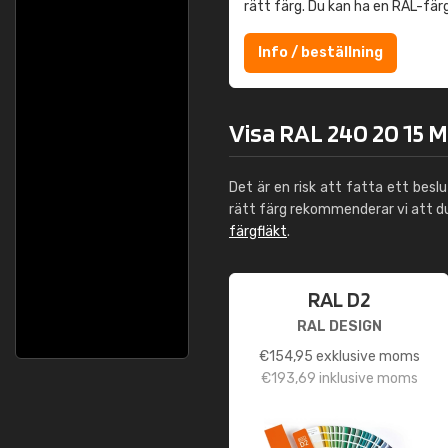
rätt färg. Du kan ha en RAL-fär
Info / beställning
Visa RAL 240 20 15 M
Det är en risk att fatta ett besl
rätt färg rekommenderar vi att 
färgfläkt
.
RAL D2
RAL DESIGN
€
154,95
exklusive moms
€
193,69
inklusive moms