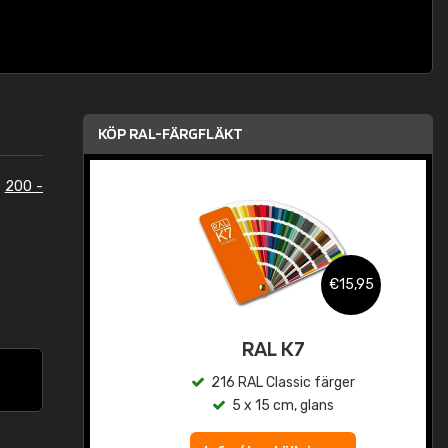
KÖP RAL-FÄRGFLÄKT
n
200 -
,95
€15,95
rad
RAL K7
r
216 RAL Classic färger
5 x 15 cm, glans