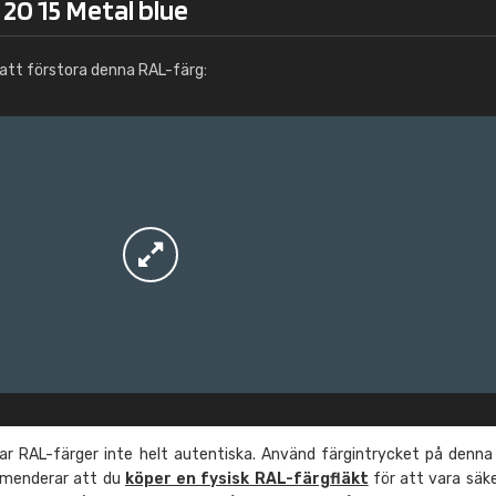
20 15 Metal blue
Info / beställning
att förstora denna RAL-färg:
r RAL-färger inte helt autentiska. Använd färgintrycket på denna
mmenderar att du
köper en fysisk RAL-färgfläkt
för att vara säk