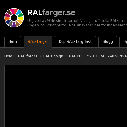
RAL
farger.se
Utgiven av Whirlwind Internet. Vi säljer officiella RAL-pro
(ingen RAL-distributör). RAL ansvarar inte för innehålle
Hem
RAL-färger
Köp RAL-färgfläkt
Blogg
H
Hem
RAL-färger
RAL Design
RAL 200 - 290
RAL 240 20 15 M