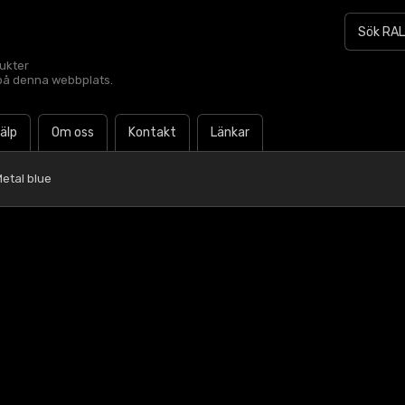
dukter
t på denna webbplats.
jälp
Om oss
Kontakt
Länkar
etal blue