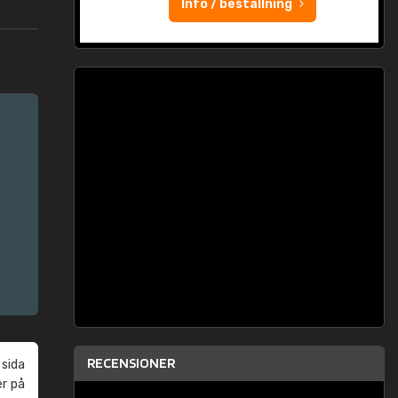
Info / beställning
RECENSIONER
 sida
er på