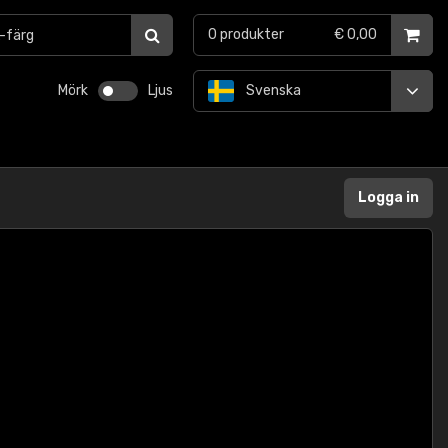
0
produkter
€ 0,00
Mörk
Ljus
Svenska
Logga in