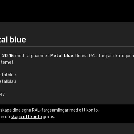
al blue
 20 15
med färgnamnet
Metal blue
. Denna RAL-färg är i kategori
stemet.
etal blue
etallblau
€15
,47
RAL K7 vattenbase
 skapa dina egna RAL-färgsamlingar med ett konto.
216 RAL Classic färge
kan du
skapa ett konto
gratis.
5 x 15 cm, glans