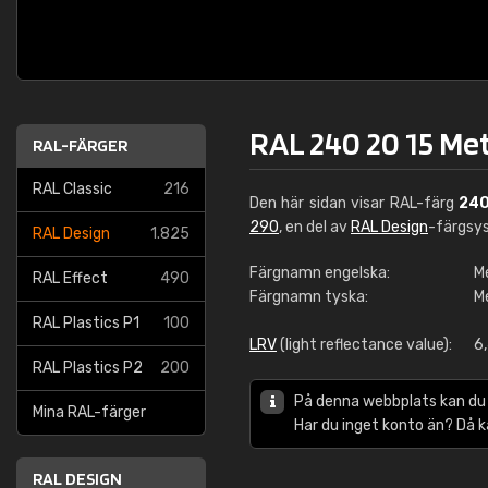
RAL 240 20 15 Met
RAL-FÄRGER
RAL Classic
216
Den här sidan visar RAL-färg
240
290
, en del av
RAL Design
-färgsy
RAL Design
1.825
Färgnamn engelska:
M
RAL Effect
490
Färgnamn tyska:
M
RAL Plastics P1
100
LRV
(light reflectance value):
6
RAL Plastics P2
200
På denna webbplats kan du
Mina RAL-färger
Har du inget konto än? Då 
RAL DESIGN