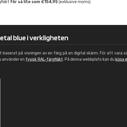
gfläkt
för så lite som €154,95
(exklusive moms).
Leinster Home and
Windows
"Great product and speedy delivery
etal blue i verkligheten
ut baserat på visningen av en färg på en digital skärm. För att vara s
du använder en
fysisk RAL-färgfläkt
. På denna webbplats kan du
köpa 