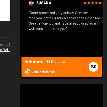
SUSAN A
"Order processed very quickly. Samples
"
"
received in the UK much earlier than expected.
Great efficiency and have already used again.
Well done and thank you."
äkra på
en RAL-
463
recensioner
9,0