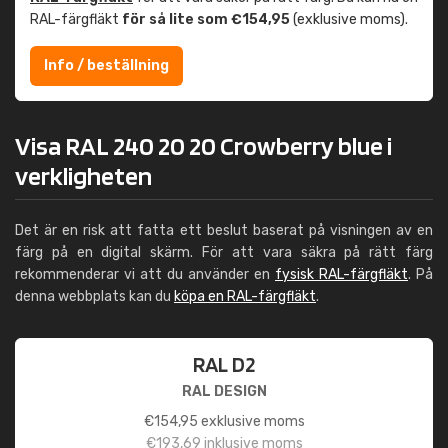
RAL-färgfläkt
för så lite som €154,95
(exklusive moms).
Info / beställning
Visa RAL 240 20 20 Crowberry blue i
verkligheten
Det är en risk att fatta ett beslut baserat på visningen av en
färg på en digital skärm. För att vara säkra på rätt färg
rekommenderar vi att du använder en
fysisk RAL-färgfläkt
. På
denna webbplats kan du
köpa en RAL-färgfläkt
.
RAL D2
RAL DESIGN
€
154,95
exklusive moms
€
193,69
inklusive moms