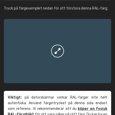
Tryck på färgexemplet nedan för att förstora denna RAL-färg:
Viktigt:
på datorskärmar verkar RAL-färger inte helt
autentiska. Använd färgintrycket på denna sida endast
som referens. Vi rekommenderar att du
köper en fysisk
RAL-färgfläkt
för att vara säker på rätt färg. Du kan ha en