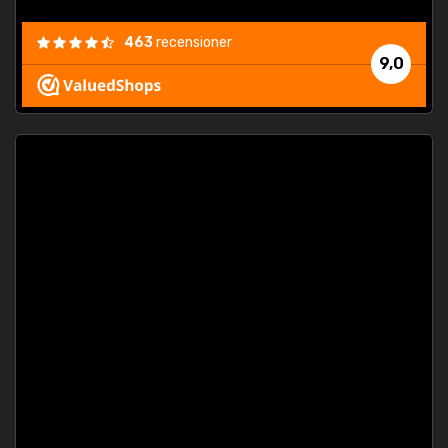
463
recensioner
9,0