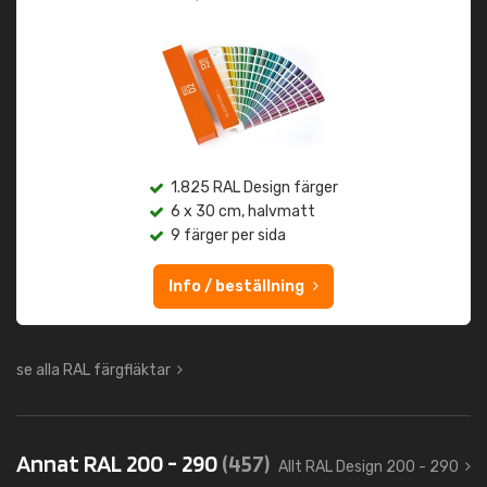
1.825 RAL Design färger
6 x 30 cm, halvmatt
9 färger per sida
Info / beställning
se alla RAL färgfläktar
Annat RAL 200 - 290
(457)
Allt RAL Design 200 - 290