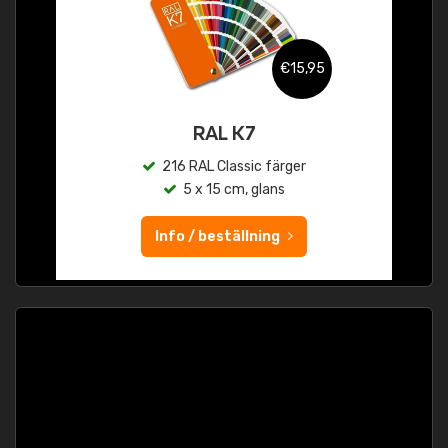
€15,95
RAL K7
216 RAL Classic färger
5 x 15 cm, glans
Info / beställning