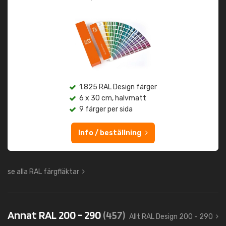
1.825 RAL Design färger
6 x 30 cm, halvmatt
9 färger per sida
Info / beställning
se alla RAL färgfläktar
Annat RAL 200 - 290
(457)
Allt RAL Design 200 - 290