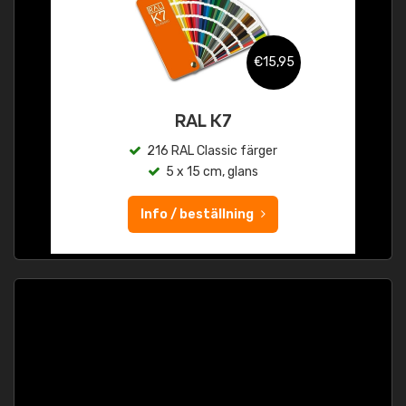
€15,95
RAL K7
216 RAL Classic färger
5 x 15 cm, glans
Info / beställning