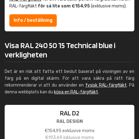
RAL-färgfläkt
för så lite som €154,95
(exklusive moms).
Info / beställning
Visa RAL 240 50 15 Technical blue i
verkligheten
Det är en risk att fatta ett beslut baserat på visningen av en
färg på en digital skärm. För att vara säkra på rätt färg
rekommenderar vi att du använder en
fysisk RAL-färgfläkt
. På
denna webbplats kan du
köpa en RAL-färgfläkt
.
RAL D2
RAL DESIGN
€
154,95
exklusive moms
€
193,69
inklusive moms