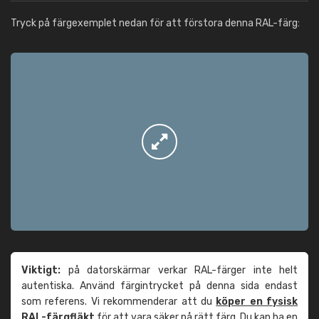
Tryck på färgexemplet nedan för att förstora denna RAL-färg:
Viktigt:
på datorskärmar verkar RAL-färger inte helt
autentiska. Använd färgintrycket på denna sida endast
som referens. Vi rekommenderar att du
köper en fysisk
RAL-färgfläkt
för att vara säker på rätt färg. Du kan ha en