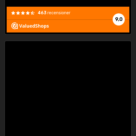
463
recensioner
9,0