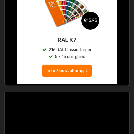
€15,95
RAL K7
216 RAL Classic färger
5 x 15 cm, glans
Info / beställning