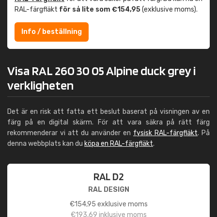
RAL-färgfläkt
för så lite som €154,95
(exklusive moms).
Info / beställning
Visa RAL 260 30 05 Alpine duck grey i
verkligheten
Det är en risk att fatta ett beslut baserat på visningen av en
färg på en digital skärm. För att vara säkra på rätt färg
rekommenderar vi att du använder en
fysisk RAL-färgfläkt
. På
denna webbplats kan du
köpa en RAL-färgfläkt
.
RAL D2
RAL DESIGN
€
154,95
exklusive moms
€
193,69
inklusive moms