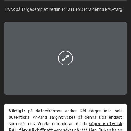
Tryck på färgexemplet nedan för att förstora denna RAL-färg:
Viktigt:
på datorskärmar verkar RAL-färger inte helt
autentiska. Använd färgintrycket på denna sida endast
som referens. Vi rekommenderar att du
köper en fysisk
RAL-färgfläkt
för att vara säker på rätt färg. Du kan ha en