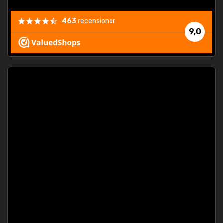
463
recensioner
9,0