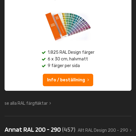
1.825 RAL Design färger
6 x 30 cm, halvmatt
9 färger per sida
Info / beställning
se alla RAL färgfläktar
Annat RAL 200 - 290
(457)
Allt RAL Design 200 - 290