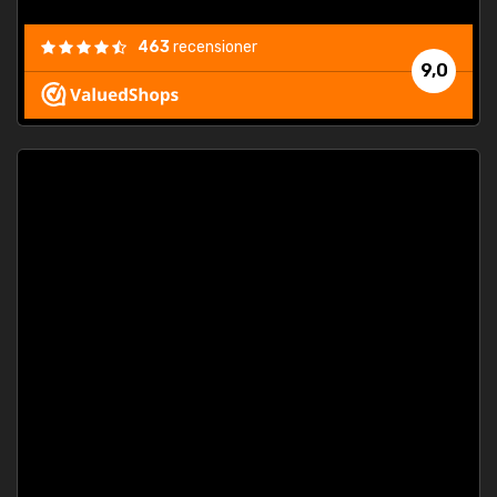
463
recensioner
9,0