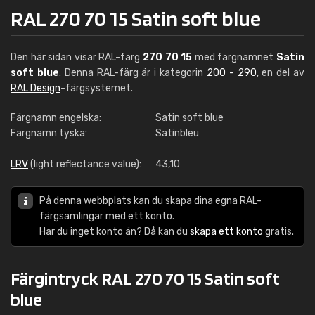
RAL 270 70 15 Satin soft blue
Den här sidan visar RAL-färg
270 70 15
med färgnamnet
Satin
soft blue
. Denna RAL-färg är i kategorin
200 - 290
, en del av
RAL Design
-färgsystemet.
Färgnamn engelska:
Satin soft blue
Färgnamn tyska:
Satinbleu
LRV
(light reflectance value):
43,10
På denna webbplats kan du skapa dina egna RAL-
färgsamlingar med ett konto.
Har du inget konto än? Då kan du
skapa ett konto
gratis.
Färgintryck RAL 270 70 15 Satin soft
blue