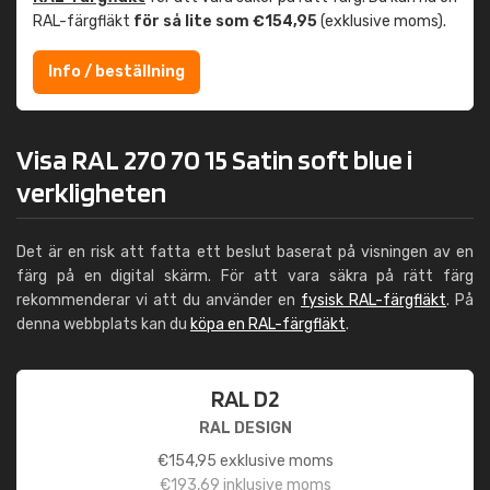
RAL-färgfläkt
för så lite som €154,95
(exklusive moms).
Info / beställning
Visa RAL 270 70 15 Satin soft blue i
verkligheten
Det är en risk att fatta ett beslut baserat på visningen av en
färg på en digital skärm. För att vara säkra på rätt färg
rekommenderar vi att du använder en
fysisk RAL-färgfläkt
. På
denna webbplats kan du
köpa en RAL-färgfläkt
.
RAL D2
RAL DESIGN
€
154,95
exklusive moms
€
193,69
inklusive moms