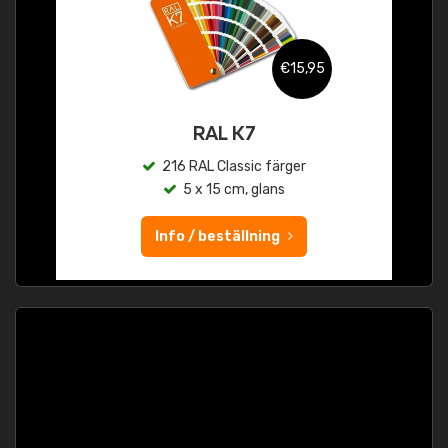
€15,95
RAL K7
216 RAL Classic färger
5 x 15 cm, glans
Info / beställning