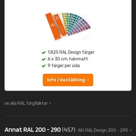
1.825 RAL Design färger
6 x 30 cm, halvmatt
9 färger per sida
Info / beställning
se alla RAL färgfläktar
Annat RAL 200 - 290
(457)
Allt RAL Design 200 - 290