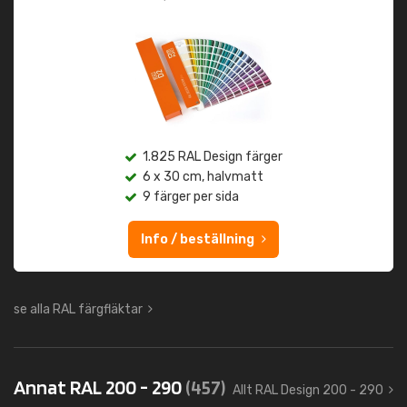
1.825 RAL Design färger
6 x 30 cm, halvmatt
9 färger per sida
Info / beställning
se alla RAL färgfläktar
Annat RAL 200 - 290
(457)
Allt RAL Design 200 - 290