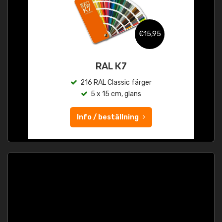
€15,95
RAL K7
216 RAL Classic färger
5 x 15 cm, glans
Info / beställning