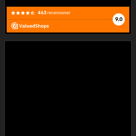
463
recensioner
9,0