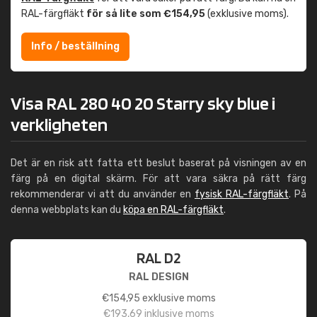
RAL-färgfläkt
för så lite som €154,95
(exklusive moms).
Info / beställning
Visa RAL 280 40 20 Starry sky blue i
verkligheten
Det är en risk att fatta ett beslut baserat på visningen av en
färg på en digital skärm. För att vara säkra på rätt färg
rekommenderar vi att du använder en
fysisk RAL-färgfläkt
. På
denna webbplats kan du
köpa en RAL-färgfläkt
.
RAL D2
RAL DESIGN
€
154,95
exklusive moms
€
193,69
inklusive moms