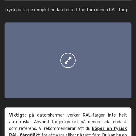
Tryck på färgexemplet nedan för att förstora denna RAL-färg:
Viktigt:
på datorskärmar verkar RAL-färger inte helt
autentiska. Använd färgintrycket på denna sida endast
som referens. Vi rekommenderar att du
köper en fysisk
RAL-färgfläkt
för att vara säker på rätt färg. Du kan ha en