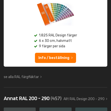
1.825 RAL Design färger
6 x 30 cm, halvmatt
9 färger per sida
Info / beställning
se alla RAL färgfläktar
Annat RAL 200 - 290
(457)
Allt RAL Design 200 - 290