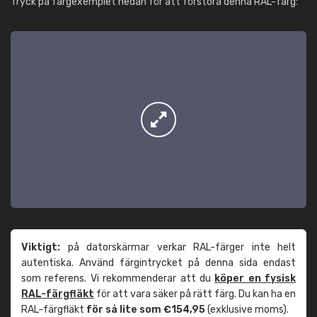
Tryck på färgexemplet nedan för att förstora denna RAL-färg:
Viktigt:
på datorskärmar verkar RAL-färger inte helt
autentiska. Använd färgintrycket på denna sida endast
som referens. Vi rekommenderar att du
köper en fysisk
RAL-färgfläkt
för att vara säker på rätt färg. Du kan ha en
RAL-färgfläkt
för så lite som €154,95
(exklusive moms).