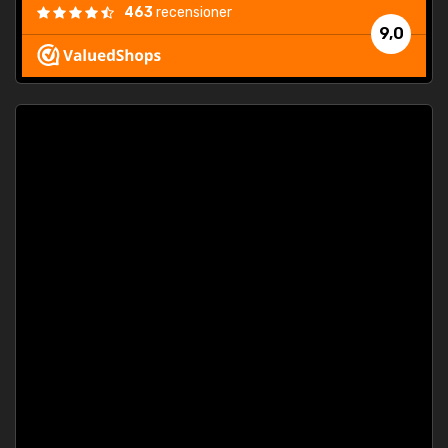
463
recensioner
9,0