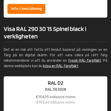
Info / beställning
Visa RAL 290 30 15 Spinel black i
verkligheten
Det är en risk att fatta ett beslut baserat på visningen av en
färg på en digital skärm. För att vara säkra på rätt färg
rekommenderar vi att du använder en
fysisk RAL-färgfläkt
. På
denna webbplats kan du
köpa en RAL-färgfläkt
.
RAL D2
RAL DESIGN
€
154,95
exklusive moms
€
193,69
inklusive moms