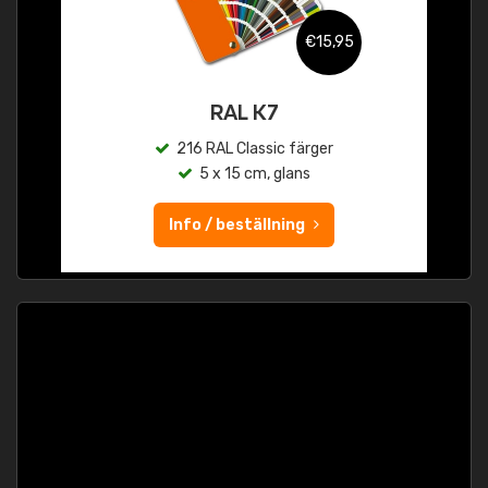
€15,95
RAL K7
216 RAL Classic färger
5 x 15 cm, glans
Info / beställning