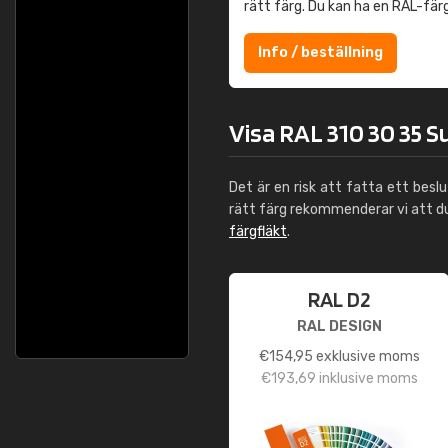
rätt färg. Du kan ha en RAL-fär
Info / beställning
Visa RAL 310 30 35 Su
Det är en risk att fatta ett besl
rätt färg rekommenderar vi att 
färgfläkt
.
RAL D2
RAL DESIGN
€
154,95
exklusive moms
€
193,69
inklusive moms