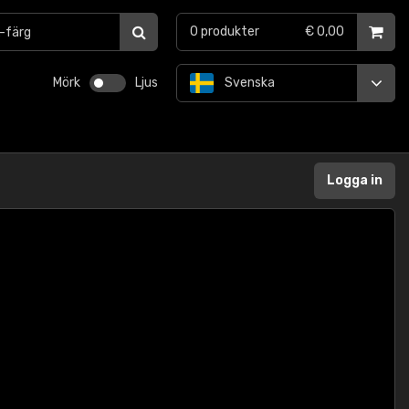
0
produkter
€ 0,00
Mörk
Ljus
Svenska
Logga in