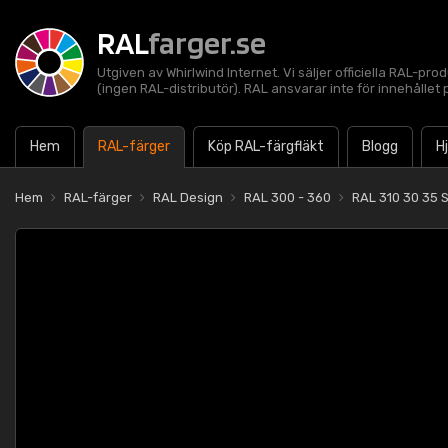
RAL
farger.se
Utgiven av Whirlwind Internet. Vi säljer officiella RAL-pro
(ingen RAL-distributör). RAL ansvarar inte för innehålle
Hem
RAL-färger
Köp RAL-färgfläkt
Blogg
H
Hem
RAL-färger
RAL Design
RAL 300 - 360
RAL 310 30 35 S