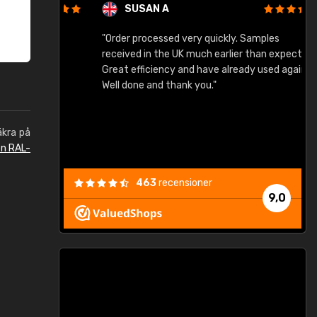
SUSAN A
"Order processed very quickly. Samples
"
"
received in the UK much earlier than expected.
Great efficiency and have already used again.
Well done and thank you."
äkra på
en RAL-
463
recensioner
9,0