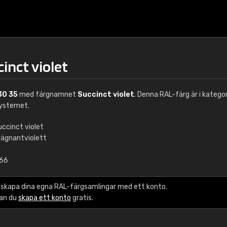
cinct violet
30 35
med färgnamnet
Succinct violet
. Denna RAL-färg är i katego
ystemet.
uccinct violet
rägnantviolett
€15
,66
RAL K7 vattenbase
 skapa dina egna RAL-färgsamlingar med ett konto.
216 RAL Classic färge
kan du
skapa ett konto
gratis.
5 x 15 cm, glans