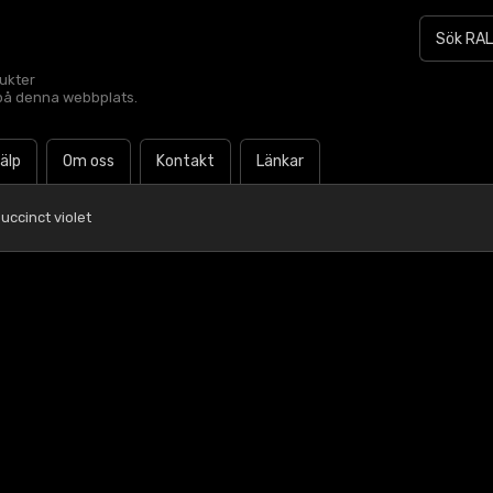
dukter
t på denna webbplats.
jälp
Om oss
Kontakt
Länkar
uccinct violet