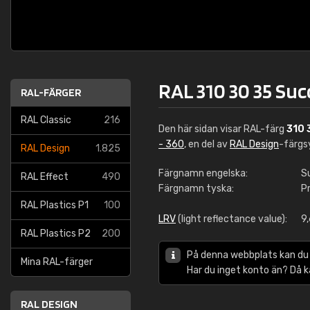
RAL 310 30 35 Suc
RAL-FÄRGER
RAL Classic
216
Den här sidan visar RAL-färg
310 
- 360
, en del av
RAL Design
-färgs
RAL Design
1.825
Färgnamn engelska:
S
RAL Effect
490
Färgnamn tyska:
P
RAL Plastics P1
100
LRV
(light reflectance value):
9
RAL Plastics P2
200
På denna webbplats kan du
Mina RAL-färger
Har du inget konto än? Då 
RAL DESIGN