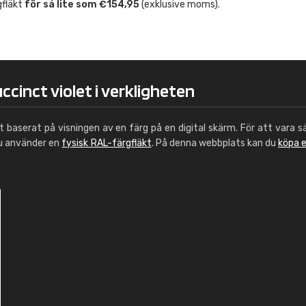
gfläkt
för så lite som €154,95
(exklusive moms).
Leinster Home and
Windows
"Great product and speedy delivery
ccinct violet i verkligheten
ut baserat på visningen av en färg på en digital skärm. För att vara s
du använder en
fysisk RAL-färgfläkt
. På denna webbplats kan du
köpa 