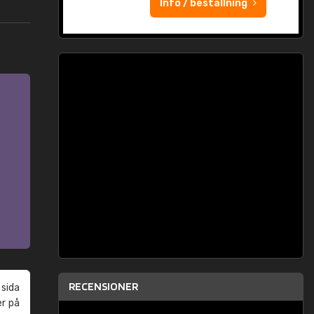
Info / beställning
RECENSIONER
 sida
er på