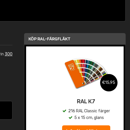
KÖP RAL-FÄRGFLÄKT
rin
300
,95
€15,95
rad
RAL K7
r
216 RAL Classic färger
5 x 15 cm, glans