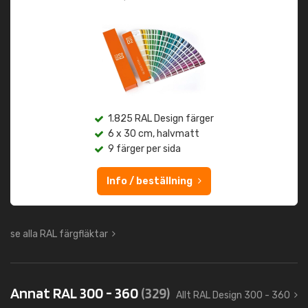
1.825 RAL Design färger
6 x 30 cm, halvmatt
9 färger per sida
Info / beställning
se alla RAL färgfläktar
Annat RAL 300 - 360
(329)
Allt RAL Design 300 - 360