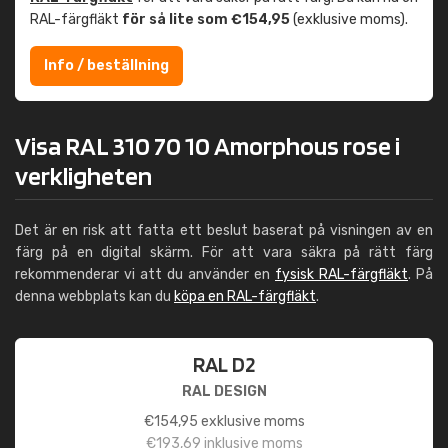
RAL-färgfläkt
för så lite som €154,95
(exklusive moms).
Info / beställning
Visa RAL 310 70 10 Amorphous rose i
verkligheten
Det är en risk att fatta ett beslut baserat på visningen av en
färg på en digital skärm. För att vara säkra på rätt färg
rekommenderar vi att du använder en
fysisk RAL-färgfläkt
. På
denna webbplats kan du
köpa en RAL-färgfläkt
.
RAL D2
RAL DESIGN
€
154,95
exklusive moms
€
193,69
inklusive moms