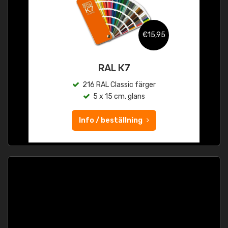
€15,95
RAL K7
216 RAL Classic färger
5 x 15 cm, glans
Info / beställning