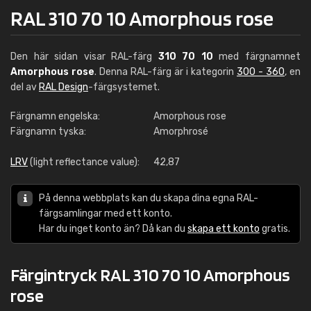
RAL 310 70 10 Amorphous rose
Den här sidan visar RAL-färg
310 70 10
med färgnamnet
Amorphous rose
. Denna RAL-färg är i kategorin
300 - 360
, en
del av
RAL Design
-färgsystemet.
Färgnamn engelska:
Amorphous rose
Färgnamn tyska:
Amorphrosé
LRV
(light reflectance value):
42,87
På denna webbplats kan du skapa dina egna RAL-
färgsamlingar med ett konto.
Har du inget konto än? Då kan du
skapa ett konto
gratis.
Färgintryck RAL 310 70 10 Amorphous
rose