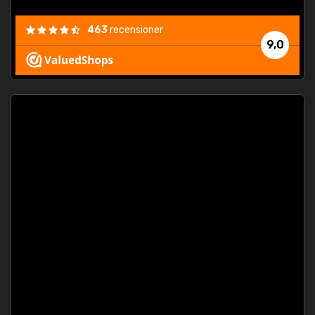
463
recensioner
9,0