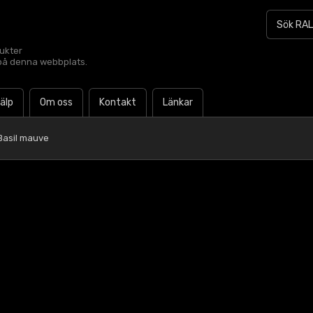
dukter
t på denna webbplats.
jälp
Om oss
Kontakt
Länkar
Basil mauve