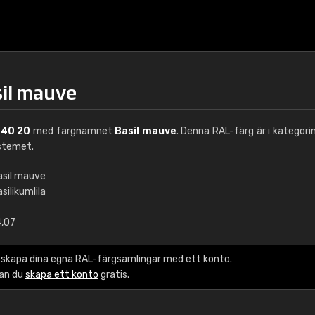
sil mauve
 40 20
med färgnamnet
Basil mauve
. Denna RAL-färg är i kategori
stemet.
asil mauve
silikumlila
€15
4,07
RAL K7 vattenbase
 skapa dina egna RAL-färgsamlingar med ett konto.
216 RAL Classic färge
kan du
skapa ett konto
gratis.
5 x 15 cm, glans