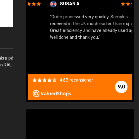
SUSAN A
"Order processed very quickly. Samples
"
"
received in the UK much earlier than expected.
Great efficiency and have already used again.
Well done and thank you."
äkra på
en RAL-
463
recensioner
9,0