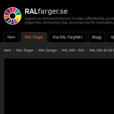
RAL
farger.se
Utgiven av Whirlwind Internet. Vi säljer officiella RAL-pro
(ingen RAL-distributör). RAL ansvarar inte för innehålle
Hem
RAL-färger
Köp RAL-färgfläkt
Blogg
H
Hem
RAL-färger
RAL Design
RAL 300 - 360
RAL 320 40 20 