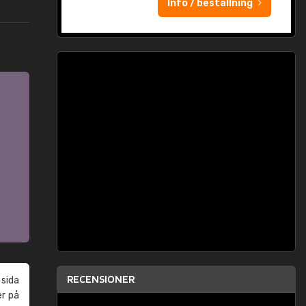
Info / beställning
RECENSIONER
 sida
er på