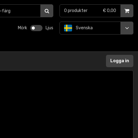
0
produkter
€ 0,00
Mörk
Ljus
Svenska
Logga in