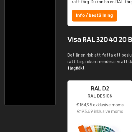
rätt färg. Du kan ha en RAL-fär
Info / beställning
Visa RAL 320 40 20 B
Det är en risk att fatta ett besl
rätt färg rekommenderar vi att 
färgfläkt
.
RAL D2
RAL DESIGN
€
154,95
exklusive moms
€
193,69
inklusive moms