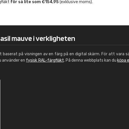
gfläkt
för så lite som €154,95
(exklusive moms).
Leinster Home and
Windows
"Great product and speedy delivery
asil mauve i verkligheten
ut baserat på visningen av en färg på en digital skärm. För att vara s
du använder en
fysisk RAL-färgfläkt
. På denna webbplats kan du
köpa 