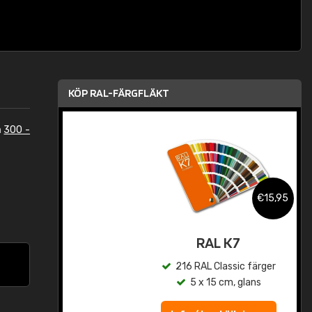
KÖP RAL-FÄRGFLÄKT
n
300 -
,95
€15,95
rad
RAL K7
r
216 RAL Classic färger
5 x 15 cm, glans