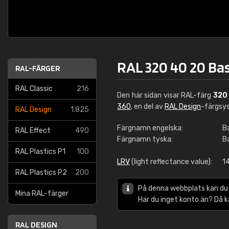
RAL 320 40 20 Ba
RAL-FÄRGER
RAL Classic
216
Den här sidan visar RAL-färg
320
360
, en del av
RAL Design
-färgsy
RAL Design
1.825
Färgnamn engelska:
B
RAL Effect
490
Färgnamn tyska:
Ba
RAL Plastics P1
100
LRV
(light reflectance value):
1
RAL Plastics P2
200
På denna webbplats kan du
Mina RAL-färger
Har du inget konto än? Då 
RAL DESIGN