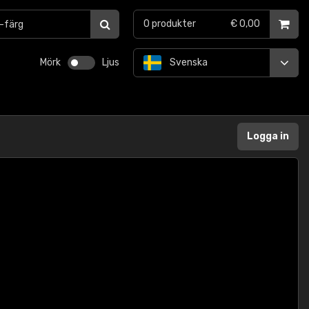
0
produkter
€ 0,00
Mörk
Ljus
Svenska
Logga in