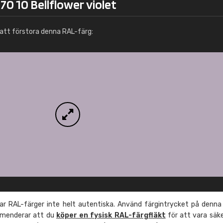
70 10 Bellflower violet
Info / beställning
att förstora denna RAL-färg:
r RAL-färger inte helt autentiska. Använd färgintrycket på denna
mmenderar att du
köper en fysisk RAL-färgfläkt
för att vara säk