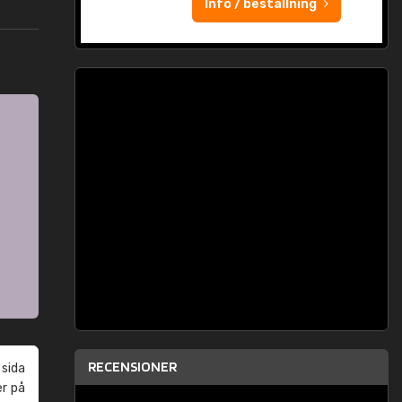
Info / beställning
RECENSIONER
 sida
er på