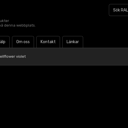
dukter
t på denna webbplats.
jälp
Om oss
Kontakt
Länkar
llflower violet