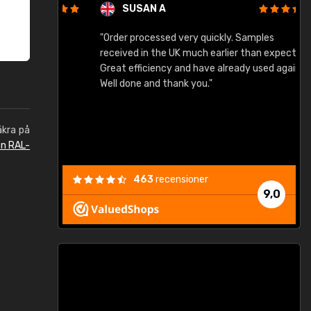
SUSAN A
"Order processed very quickly. Samples
"
"
received in the UK much earlier than expected.
Great efficiency and have already used again.
Well done and thank you."
äkra på
en RAL-
463
recensioner
9,0