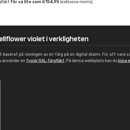
gfläkt
för så lite som €154,95
(exklusive moms).
Leinster Home and
Windows
"Great product and speedy delivery
llflower violet i verkligheten
ut baserat på visningen av en färg på en digital skärm. För att vara s
du använder en
fysisk RAL-färgfläkt
. På denna webbplats kan du
köpa 