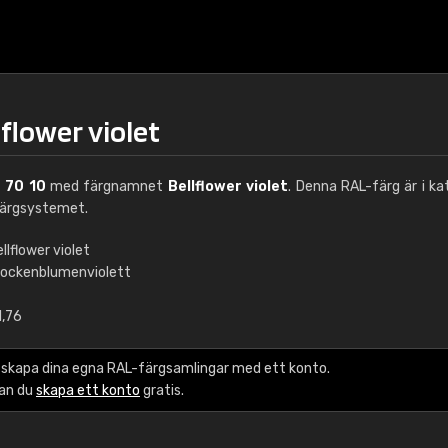
lflower violet
 70 10
med färgnamnet
Bellflower violet
. Denna RAL-färg är i ka
ärgsystemet.
llflower violet
lockenblumenviolett
€15
1,76
RAL K7 vattenbase
 skapa dina egna RAL-färgsamlingar med ett konto.
216 RAL Classic färge
kan du
skapa ett konto
gratis.
5 x 15 cm, glans