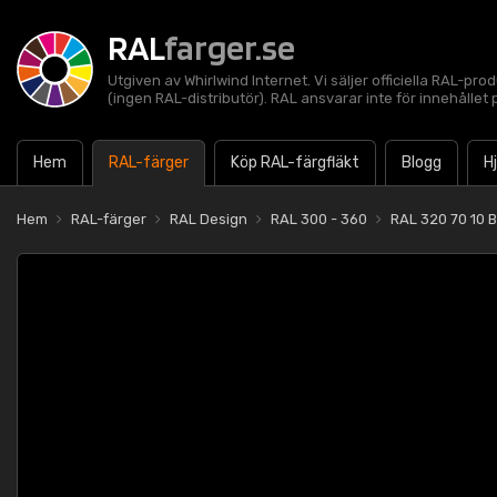
RAL
farger.se
Utgiven av Whirlwind Internet. Vi säljer officiella RAL-pro
(ingen RAL-distributör). RAL ansvarar inte för innehålle
Hem
RAL-färger
Köp RAL-färgfläkt
Blogg
H
Hem
RAL-färger
RAL Design
RAL 300 - 360
RAL 320 70 10 Be