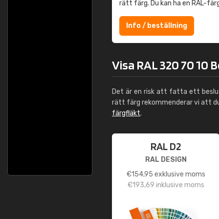
rätt färg. Du kan ha en RAL-fär
Info / beställning
Visa RAL 320 70 10 Be
Det är en risk att fatta ett besl
rätt färg rekommenderar vi att 
färgfläkt
.
RAL D2
RAL DESIGN
€
154,95
exklusive moms
€
193,69
inklusive moms