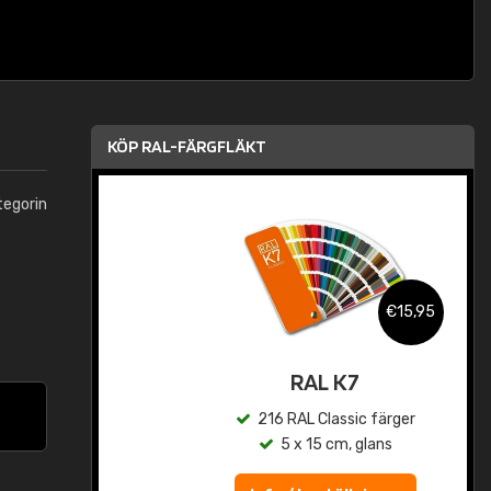
KÖP RAL-FÄRGFLÄKT
tegorin
,95
€15,95
rad
RAL K7
r
216 RAL Classic färger
5 x 15 cm, glans