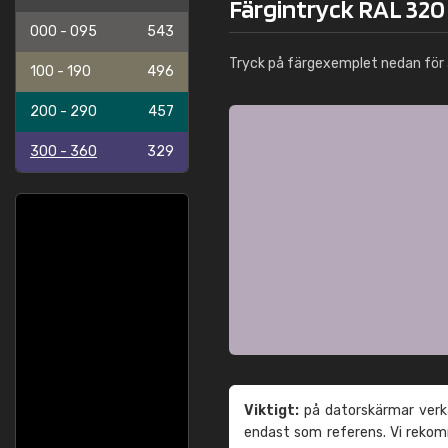
Färgintryck RAL 320 
000 - 095
543
Tryck på färgexemplet nedan för 
100 - 190
496
200 - 290
457
300 - 360
329
Viktigt:
på datorskärmar verka
endast som referens. Vi reko