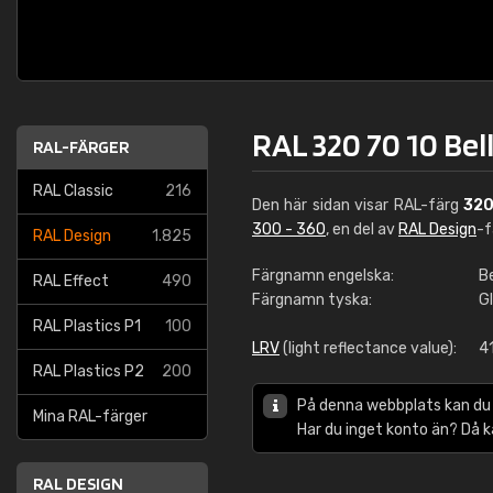
RAL 320 70 10 Bel
RAL-FÄRGER
RAL Classic
216
Den här sidan visar RAL-färg
320
300 - 360
, en del av
RAL Design
-f
RAL Design
1.825
Färgnamn engelska:
Be
RAL Effect
490
Färgnamn tyska:
G
RAL Plastics P1
100
LRV
(light reflectance value):
4
RAL Plastics P2
200
På denna webbplats kan du
Mina RAL-färger
Har du inget konto än? Då 
RAL DESIGN