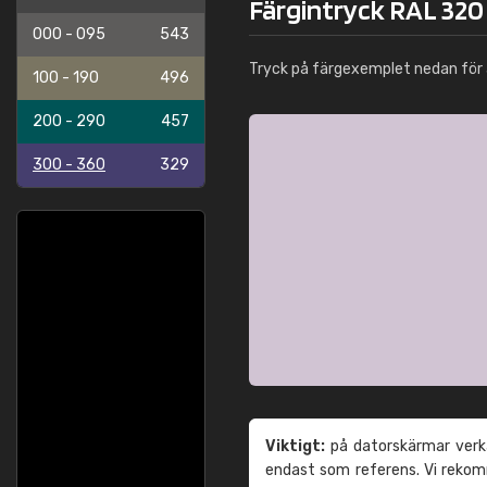
Färgintryck RAL 320 
000 - 095
543
Tryck på färgexemplet nedan för 
100 - 190
496
200 - 290
457
300 - 360
329
Viktigt:
på datorskärmar verka
endast som referens. Vi reko