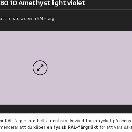
80 10 Amethyst light violet
Info / beställning
att förstora denna RAL-färg:
r RAL-färger inte helt autentiska. Använd färgintrycket på denna
mmenderar att du
köper en fysisk RAL-färgfläkt
för att vara säk