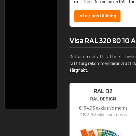
rätt färg. Du kan ha en RAL-fär
Info / beställning
Visa RAL 320 80 10 A
Det är en risk att fatta ett besl
rätt färg rekommenderar vi att 
färgfläkt
.
RAL D2
RAL DESIGN
€
154,95
exklusive moms
€
193,69
inklusive moms