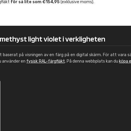
gfläkt
för så lite som €154,95
(exklusive moms).
Leinster Home and
Windows
"Great product and speedy delivery
methyst light violet i verkligheten
ut baserat på visningen av en färg på en digital skärm. För att vara s
du använder en
fysisk RAL-färgfläkt
. På denna webbplats kan du
köpa 