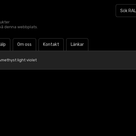
dukter
t på denna webbplats.
jälp
Om oss
Kontakt
Länkar
methyst light violet