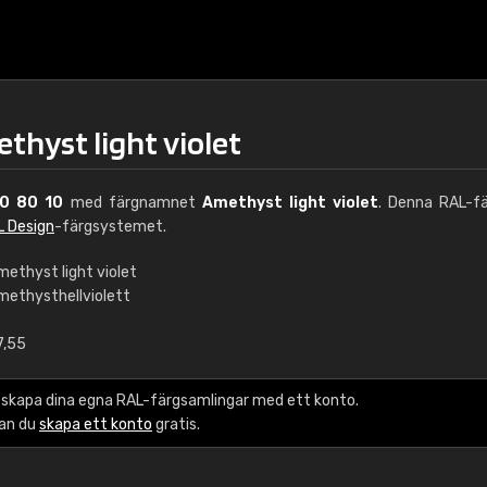
thyst light violet
0 80 10
med färgnamnet
Amethyst light violet
. Denna RAL-fä
L Design
-färgsystemet.
methyst light violet
methysthellviolett
€15
7,55
RAL K7 vattenbase
 skapa dina egna RAL-färgsamlingar med ett konto.
216 RAL Classic färge
kan du
skapa ett konto
gratis.
5 x 15 cm, glans