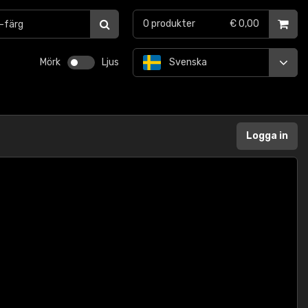
0
produkter
€ 0,00
Mörk
Ljus
Svenska
Logga in