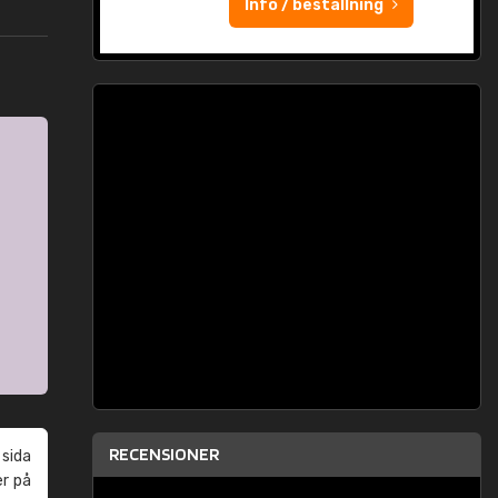
Info / beställning
RECENSIONER
 sida
er på