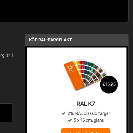
KÖP RAL-FÄRGFLÄKT
rg är i
,95
€15,95
rad
RAL K7
r
216 RAL Classic färger
5 x 15 cm, glans