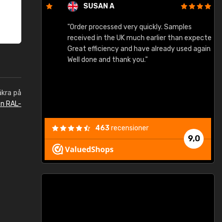
SUSAN A
"Order processed very quickly. Samples
"
"
received in the UK much earlier than expected.
Great efficiency and have already used again.
Well done and thank you."
äkra på
en RAL-
463
recensioner
9,0