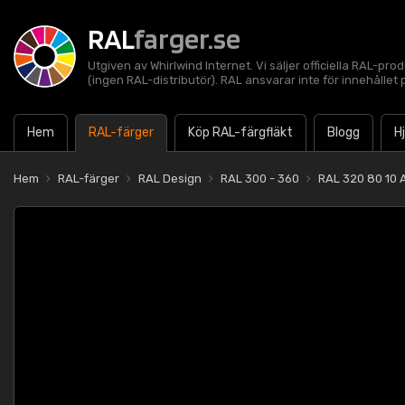
RAL
farger.se
Utgiven av Whirlwind Internet. Vi säljer officiella RAL-pro
(ingen RAL-distributör). RAL ansvarar inte för innehålle
Hem
RAL-färger
Köp RAL-färgfläkt
Blogg
H
Hem
RAL-färger
RAL Design
RAL 300 - 360
RAL 320 80 10 A