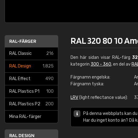
RAL 320 80 10 Ame
RAL-FÄRGER
RAL Classic
216
Den här sidan visar RAL-färg
32
kategorin
300 - 360
, en del av
RA
RAL Design
1.825
Färgnamn engelska:
A
RAL Effect
490
Färgnamn tyska:
A
RAL Plastics P1
100
LRV
(light reflectance value):
3
RAL Plastics P2
200
På denna webbplats kan du
Mina RAL-färger
Har du inget konto än? Då 
RAL DESIGN