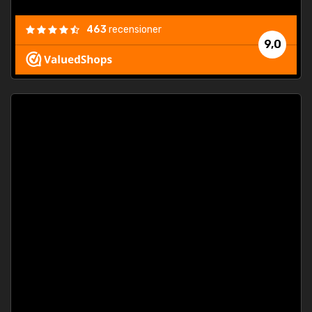
463
recensioner
9,0