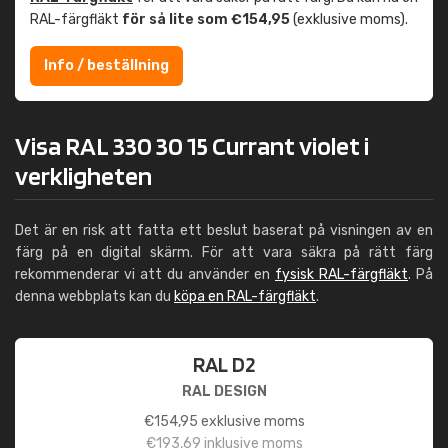
RAL-färgfläkt
för så lite som €154,95
(exklusive moms).
Info / beställning
Visa RAL 330 30 15 Currant violet i
verkligheten
Det är en risk att fatta ett beslut baserat på visningen av en
färg på en digital skärm. För att vara säkra på rätt färg
rekommenderar vi att du använder en
fysisk RAL-färgfläkt
. På
denna webbplats kan du
köpa en RAL-färgfläkt
.
RAL D2
RAL DESIGN
€
154,95
exklusive moms
€
193,69
inklusive moms