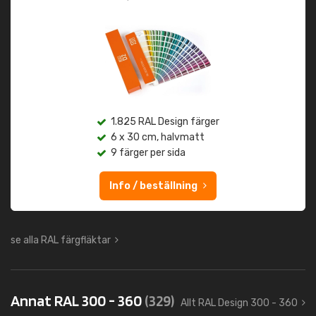
1.825 RAL Design färger
6 x 30 cm, halvmatt
9 färger per sida
Info / beställning
se alla RAL färgfläktar
Annat RAL 300 - 360
(329)
Allt RAL Design 300 - 360