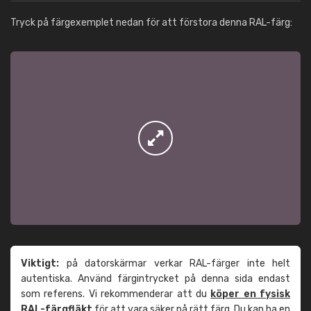
Tryck på färgexemplet nedan för att förstora denna RAL-färg:
Viktigt:
på datorskärmar verkar RAL-färger inte helt
autentiska. Använd färgintrycket på denna sida endast
som referens. Vi rekommenderar att du
köper en fysisk
RAL-färgfläkt
för att vara säker på rätt färg. Du kan ha en