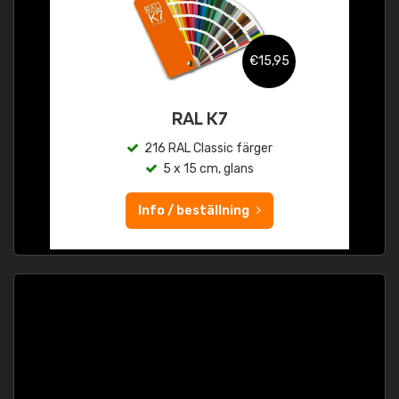
€15,95
RAL K7
216 RAL Classic färger
5 x 15 cm, glans
Info / beställning