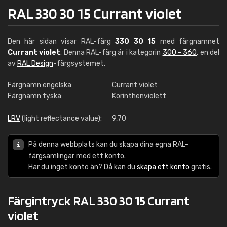
RAL 330 30 15 Currant violet
Den här sidan visar RAL-färg
330 30 15
med färgnamnet
Currant violet
. Denna RAL-färg är i kategorin
300 - 360
, en del
av
RAL Design
-färgsystemet.
Färgnamn engelska:
Currant violet
Färgnamn tyska:
Korinthenviolett
LRV
(light reflectance value):
9,70
På denna webbplats kan du skapa dina egna RAL-
färgsamlingar med ett konto.
Har du inget konto än? Då kan du
skapa ett konto
gratis.
Färgintryck RAL 330 30 15 Currant
violet