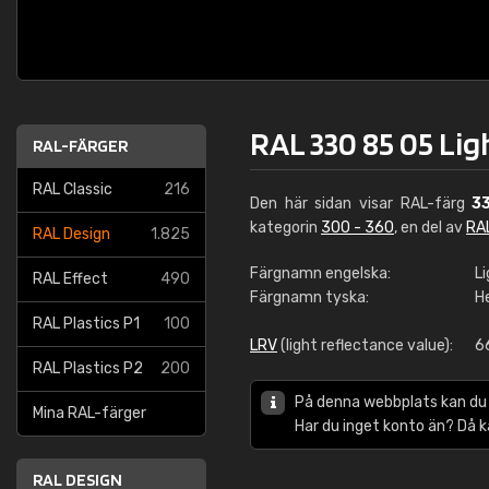
RAL 330 85 05 Lig
RAL-FÄRGER
RAL Classic
216
Den här sidan visar RAL-färg
3
kategorin
300 - 360
, en del av
RA
RAL Design
1.825
Färgnamn engelska:
L
RAL Effect
490
Färgnamn tyska:
H
RAL Plastics P1
100
LRV
(light reflectance value):
6
RAL Plastics P2
200
På denna webbplats kan du
Mina RAL-färger
Har du inget konto än? Då 
RAL DESIGN