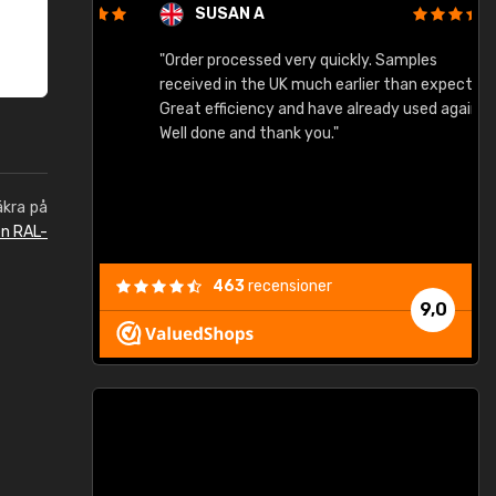
SUSAN A
"Order processed very quickly. Samples
"
"
received in the UK much earlier than expected.
Great efficiency and have already used again.
Well done and thank you."
äkra på
en RAL-
463
recensioner
9,0