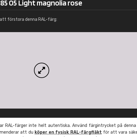
85 05 Light magnolia rose
Info / beställning
att förstora denna RAL-färg:
r RAL-färger inte helt autentiska. Använd färgintrycket på denna
mmenderar att du
köper en fysisk RAL-färgfläkt
för att vara säk