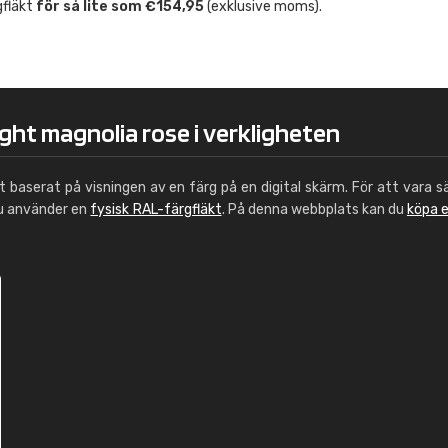
gfläkt
för så lite som €154,95
(exklusive moms).
Leinster Home and
Windows
"Great product and speedy delivery
ight magnolia rose i verkligheten
ut baserat på visningen av en färg på en digital skärm. För att vara s
du använder en
fysisk RAL-färgfläkt
. På denna webbplats kan du
köpa 