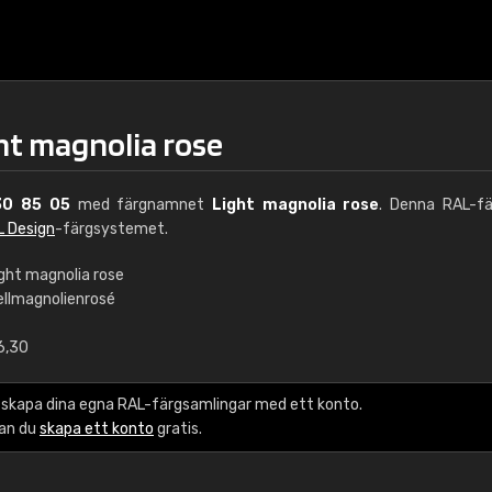
ht magnolia rose
30 85 05
med färgnamnet
Light magnolia rose
. Denna RAL-fä
L Design
-färgsystemet.
ight magnolia rose
ellmagnolienrosé
€15
6,30
RAL K7 vattenbase
 skapa dina egna RAL-färgsamlingar med ett konto.
216 RAL Classic färge
kan du
skapa ett konto
gratis.
5 x 15 cm, glans