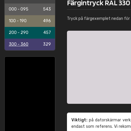
Färgintryck RAL 330 
000 - 095
543
Tryck på färgexemplet nedan för 
100 - 190
496
200 - 290
457
300 - 360
329
Viktigt:
på datorskärmar verka
endast som referens. Vi reko