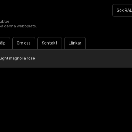
dukter
t på denna webbplats.
jälp
Om oss
Kontakt
Länkar
Light magnolia rose