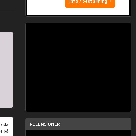
Info / beställning
RECENSIONER
 sida
er på