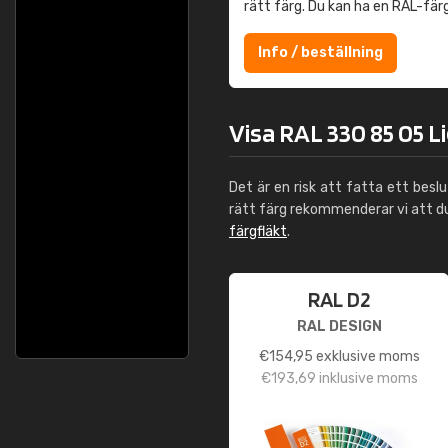
rätt färg. Du kan ha en RAL-fär
Info / beställning
Visa RAL 330 85 05 L
Det är en risk att fatta ett besl
rätt färg rekommenderar vi att 
färgfläkt
.
RAL D2
RAL DESIGN
€
154,95
exklusive moms
€
193,69
inklusive moms