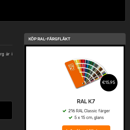
KÖP RAL-FÄRGFLÄKT
rg är i
,95
€15,95
rad
RAL K7
r
216 RAL Classic färger
5 x 15 cm, glans