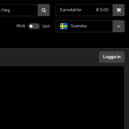
0
produkter
€ 0,00
Mörk
Ljus
Svenska
Logga in