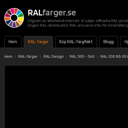
RAL
farger.se
Utgiven av Whirlwind Internet. Vi säljer officiella RAL-pro
(ingen RAL-distributör). RAL ansvarar inte för innehålle
Hem
RAL-färger
Köp RAL-färgfläkt
Blogg
H
Hem
RAL-färger
RAL Design
RAL 300 - 360
RAL 330 85 05 