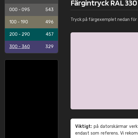
Färgintryck RAL 330
000 - 095
543
Tryck på färgexemplet nedan för 
100 - 190
496
200 - 290
457
300 - 360
329
Viktigt:
på datorskärmar verka
endast som referens. Vi reko