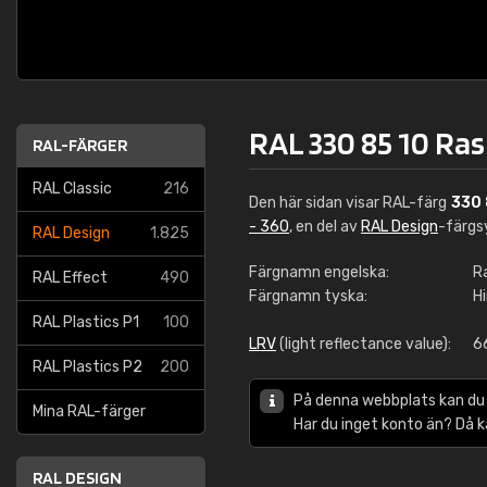
RAL 330 85 10 Ra
RAL-FÄRGER
RAL Classic
216
Den här sidan visar RAL-färg
330 
- 360
, en del av
RAL Design
-färgs
RAL Design
1.825
Färgnamn engelska:
R
RAL Effect
490
Färgnamn tyska:
H
RAL Plastics P1
100
LRV
(light reflectance value):
6
RAL Plastics P2
200
På denna webbplats kan du
Mina RAL-färger
Har du inget konto än? Då 
RAL DESIGN