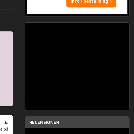
Info / beställning
RECENSIONER
 sida
er på