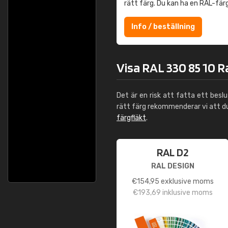
rätt färg. Du kan ha en RAL-fär
Info / beställning
Visa RAL 330 85 10 R
Det är en risk att fatta ett besl
rätt färg rekommenderar vi att 
färgfläkt
.
RAL D2
RAL DESIGN
€
154,95
exklusive moms
€
193,69
inklusive moms