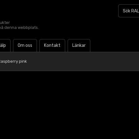
dukter
t på denna webbplats.
jälp
Om oss
Kontakt
Länkar
Raspberry pink