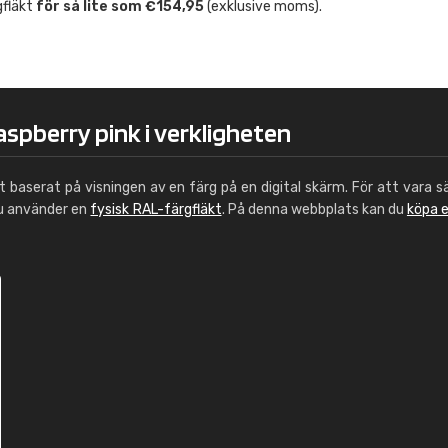
gfläkt
för så lite som €154,95
(exklusive moms).
Leinster Home and
Windows
"Great product and speedy delivery
aspberry pink i verkligheten
ut baserat på visningen av en färg på en digital skärm. För att vara s
du använder en
fysisk RAL-färgfläkt
. På denna webbplats kan du
köpa 