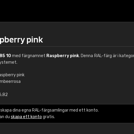
spberry pink
85 10
med färgnamnet
Raspberry pink
. Denna RAL-färg är i katego
ystemet.
aspberry pink
imbeerrosa
€15
6,82
RAL K7 vattenbase
 skapa dina egna RAL-färgsamlingar med ett konto.
216 RAL Classic färge
kan du
skapa ett konto
gratis.
5 x 15 cm, glans