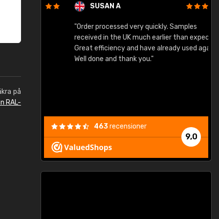
SUSAN A
"Order processed very quickly. Samples
"
"
received in the UK much earlier than expected.
Great efficiency and have already used again.
Well done and thank you."
äkra på
en RAL-
463
recensioner
9,0