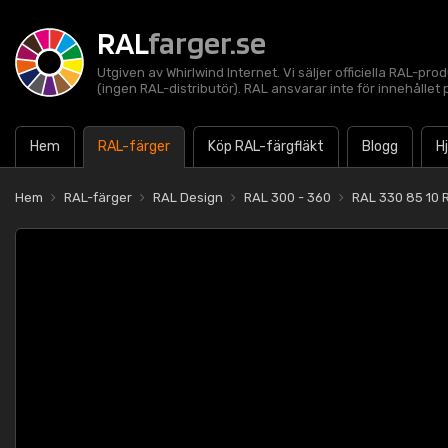
RAL
farger.se
Utgiven av Whirlwind Internet. Vi säljer officiella RAL-pro
(ingen RAL-distributör). RAL ansvarar inte för innehålle
Hem
RAL-färger
Köp RAL-färgfläkt
Blogg
H
Hem
RAL-färger
RAL Design
RAL 300 - 360
RAL 330 85 10 