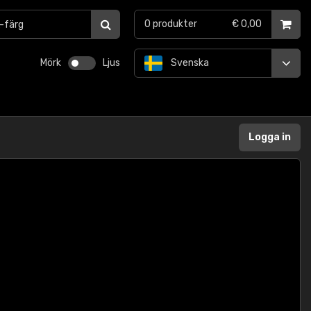
0
produkter
€ 0,00
Mörk
Ljus
Svenska
Logga in