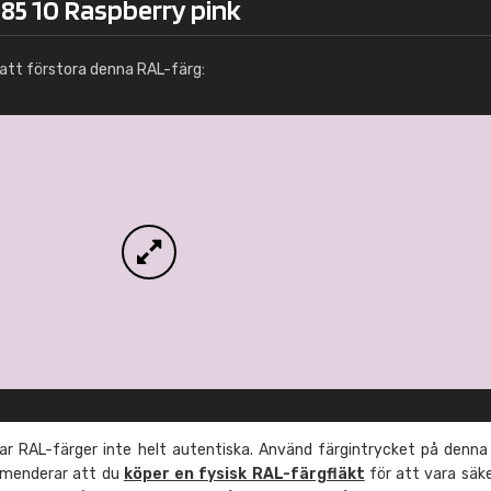
 85 10 Raspberry pink
Info / beställning
att förstora denna RAL-färg:
r RAL-färger inte helt autentiska. Använd färgintrycket på denna
mmenderar att du
köper en fysisk RAL-färgfläkt
för att vara säk