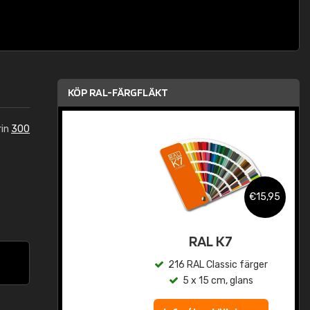
KÖP RAL-FÄRGFLÄKT
rin
300
,95
€15,95
rad
RAL K7
r
216 RAL Classic färger
5 x 15 cm, glans