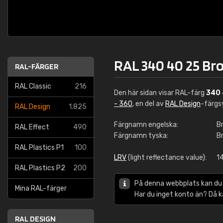
RAL 340 40 25 Bro
RAL-FÄRGER
RAL Classic
216
Den här sidan visar RAL-färg
340 
- 360
, en del av
RAL Design
-färgs
RAL Design
1.825
Färgnamn engelska:
B
RAL Effect
490
Färgnamn tyska:
B
RAL Plastics P1
100
LRV
(light reflectance value):
1
RAL Plastics P2
200
På denna webbplats kan du
Mina RAL-färger
Har du inget konto än? Då 
RAL DESIGN