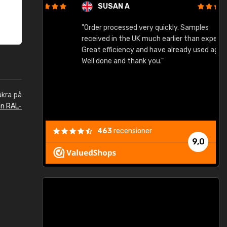
SUSAN A
"Order processed very quickly. Samples
"
"
received in the UK much earlier than expected.
Great efficiency and have already used again.
Well done and thank you."
äkra på
en RAL-
463
recensioner
9,0