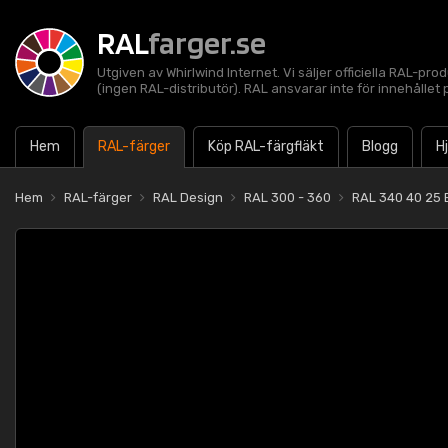
RAL
farger.se
Utgiven av Whirlwind Internet. Vi säljer officiella RAL-pro
(ingen RAL-distributör). RAL ansvarar inte för innehålle
Hem
RAL-färger
Köp RAL-färgfläkt
Blogg
H
Hem
RAL-färger
RAL Design
RAL 300 - 360
RAL 340 40 25 