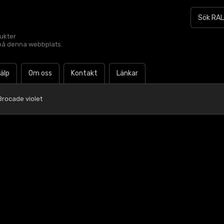
dukter
t på denna webbplats.
jälp
Om oss
Kontakt
Länkar
Brocade violet