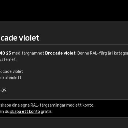
cade violet
40 25
med färgnamnet
Brocade violet
. Denna RAL-färg är i katego
ystemet.
rocade violet
rokatviolett
€15
4,09
RAL K7 vattenbase
 skapa dina egna RAL-färgsamlingar med ett konto.
216 RAL Classic färge
kan du
skapa ett konto
gratis.
5 x 15 cm, glans