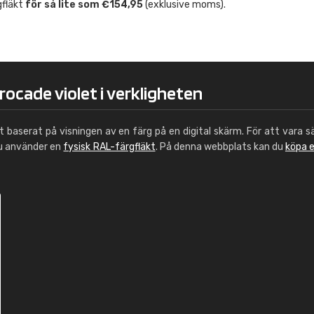
gfläkt
för så lite som €154,95
(exklusive moms).
Leinster Home and
Windows
"Great product and speedy delivery
rocade violet i verkligheten
ut baserat på visningen av en färg på en digital skärm. För att vara s
du använder en
fysisk RAL-färgfläkt
. På denna webbplats kan du
köpa 