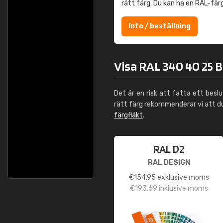
rätt färg. Du kan ha en RAL-fär
Info / beställning
Visa RAL 340 40 25 B
Det är en risk att fatta ett besl
rätt färg rekommenderar vi att 
färgfläkt
.
RAL D2
RAL DESIGN
€
154,95
exklusive moms
€
193,69
inklusive moms