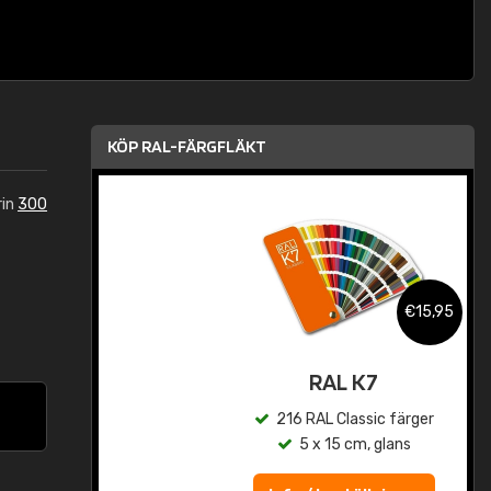
KÖP RAL-FÄRGFLÄKT
rin
300
,95
€15,95
rad
RAL K7
r
216 RAL Classic färger
5 x 15 cm, glans