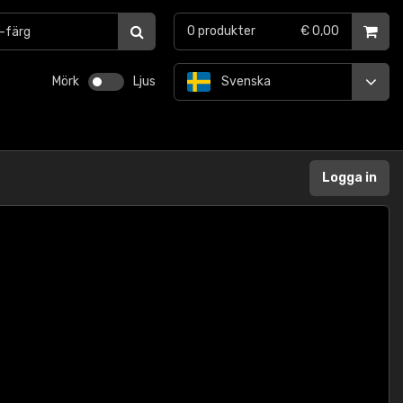
0
produkter
€ 0,00
Mörk
Ljus
Svenska
Logga in