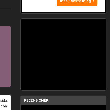
Info / beställning
RECENSIONER
 sida
er på