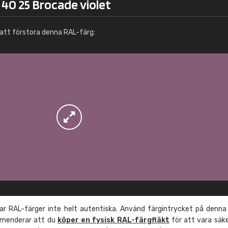
40 25 Brocade violet
Info / beställning
att förstora denna RAL-färg:
r RAL-färger inte helt autentiska. Använd färgintrycket på denna
mmenderar att du
köper en fysisk RAL-färgfläkt
för att vara säk