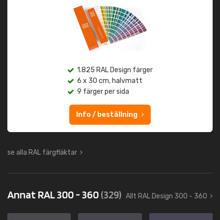
1.825 RAL Design färger
6 x 30 cm, halvmatt
9 färger per sida
Info / beställning
se alla RAL färgfläktar
Annat RAL 300 - 360
(329)
Allt RAL Design 300 - 360