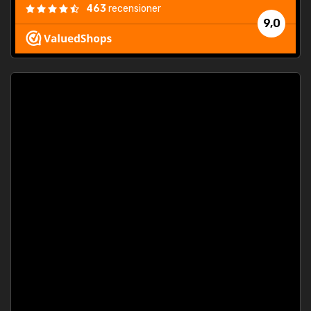
463
recensioner
9,0