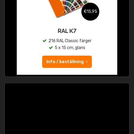
€15,95
RAL K7
216 RAL Classic färger
5 x 15 cm, glans
Info / beställning