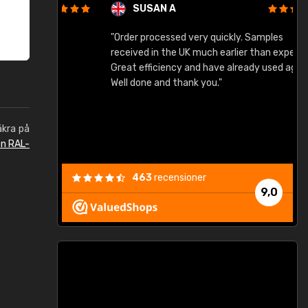
SUSAN A
"Order processed very quickly. Samples
"
"
received in the UK much earlier than expected.
Great efficiency and have already used again.
Well done and thank you."
äkra på
en RAL-
463
recensioner
9,0