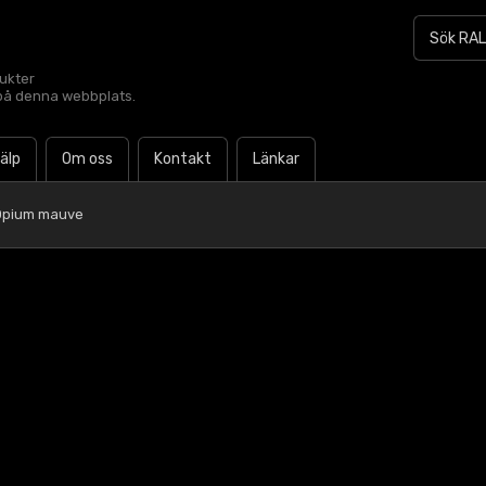
dukter
t på denna webbplats.
jälp
Om oss
Kontakt
Länkar
 Opium mauve