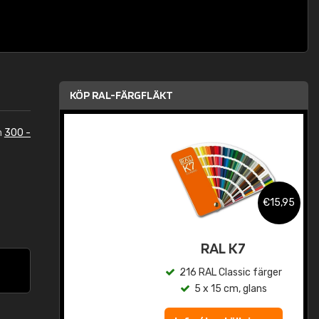
KÖP RAL-FÄRGFLÄKT
n
300 -
,95
€15,95
rad
RAL K7
r
216 RAL Classic färger
5 x 15 cm, glans