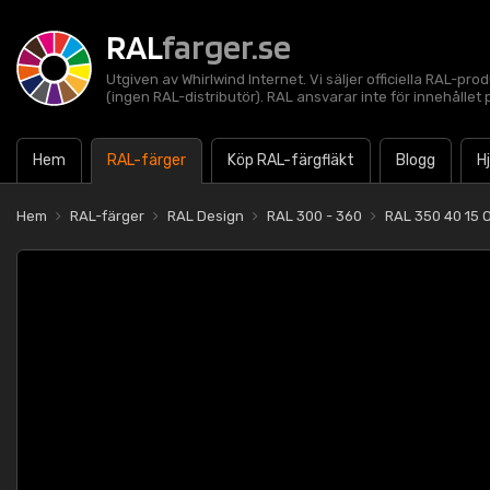
RAL
farger.se
Utgiven av Whirlwind Internet. Vi säljer officiella RAL-pro
(ingen RAL-distributör). RAL ansvarar inte för innehålle
Hem
RAL-färger
Köp RAL-färgfläkt
Blogg
H
Hem
RAL-färger
RAL Design
RAL 300 - 360
RAL 350 40 15