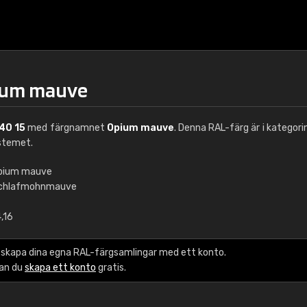
pium mauve
40 15
med färgnamnet
Opium mauve
. Denna RAL-färg är i kategori
stemet.
pium mauve
chlafmohnmauve
€15
,16
RAL K7 vattenbase
 skapa dina egna RAL-färgsamlingar med ett konto.
216 RAL Classic färge
kan du
skapa ett konto
gratis.
5 x 15 cm, glans