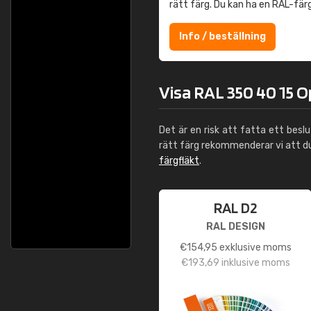
rätt färg. Du kan ha en RAL-fär
Info / beställning
Visa RAL 350 40 15 O
Det är en risk att fatta ett besl
rätt färg rekommenderar vi att 
färgfläkt
.
RAL D2
RAL DESIGN
€
154,95
exklusive moms
€
193,69
inklusive moms