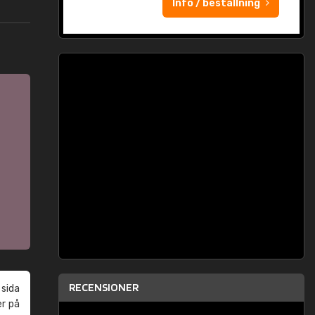
Info / beställning
RECENSIONER
 sida
er på