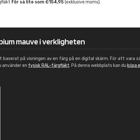
gfläkt
för så lite som €154,95
(exklusive moms).
Leinster Home and
Windows
"Great product and speedy delivery
pium mauve i verkligheten
ut baserat på visningen av en färg på en digital skärm. För att vara s
du använder en
fysisk RAL-färgfläkt
. På denna webbplats kan du
köpa 