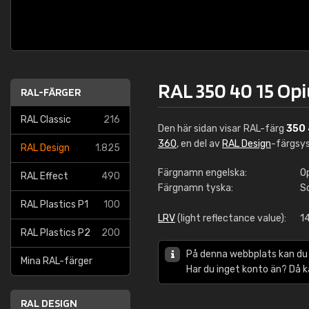
RAL 350 40 15 O
RAL-FÄRGER
RAL Classic
216
Den här sidan visar RAL-färg
350 
360
, en del av
RAL Design
-färgsy
RAL Design
1.825
Färgnamn engelska:
O
RAL Effect
490
Färgnamn tyska:
S
RAL Plastics P1
100
LRV
(light reflectance value):
14
RAL Plastics P2
200
På denna webbplats kan du
Mina RAL-färger
Har du inget konto än? Då 
RAL DESIGN