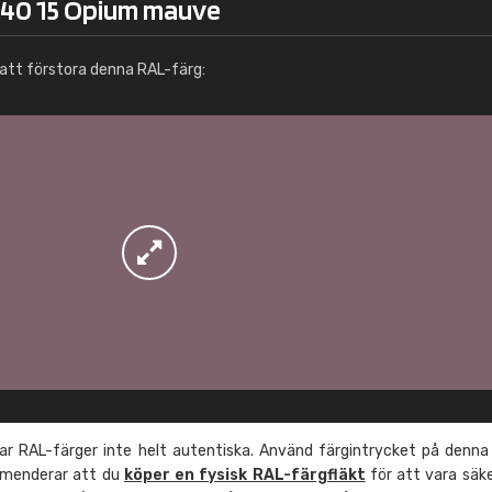
 40 15 Opium mauve
Info / beställning
att förstora denna RAL-färg:
r RAL-färger inte helt autentiska. Använd färgintrycket på denna
mmenderar att du
köper en fysisk RAL-färgfläkt
för att vara säk