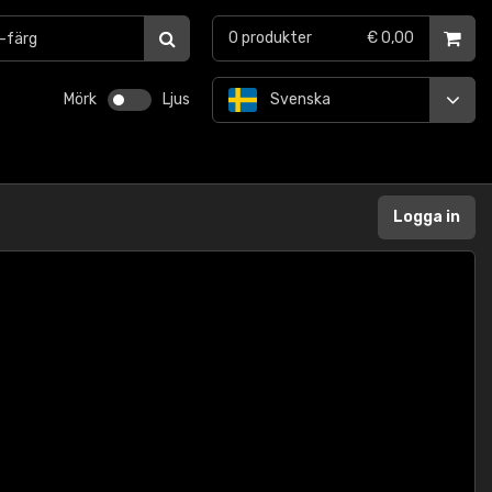
0
produkter
€ 0,00
Mörk
Ljus
Svenska
Logga in