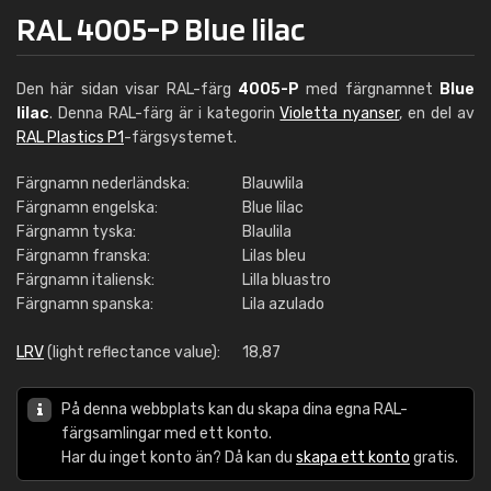
RAL 4005-P Blue lilac
Den här sidan visar RAL-färg
4005-P
med färgnamnet
Blue
lilac
. Denna RAL-färg är i kategorin
Violetta nyanser
, en del av
RAL Plastics P1
-färgsystemet.
Färgnamn nederländska:
Blauwlila
Färgnamn engelska:
Blue lilac
Färgnamn tyska:
Blaulila
Färgnamn franska:
Lilas bleu
Färgnamn italiensk:
Lilla bluastro
Färgnamn spanska:
Lila azulado
LRV
(light reflectance value):
18,87
På denna webbplats kan du skapa dina egna RAL-
färgsamlingar med ett konto.
Har du inget konto än? Då kan du
skapa ett konto
gratis.