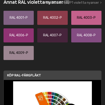
Annat RAL violetta nyanser
(8)
Allt RAL Plastics P1 violetta nyanser
RAL 4001-P
RAL 4002-P
RAL 4003-P
RAL 4006-P
RAL 4007-P
RAL 4008-P
RAL 4009-P
KÖP RAL-FÄRGFLÄKT