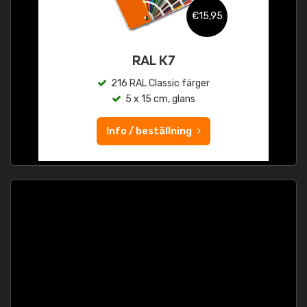
€15,95
RAL K7
216 RAL Classic färger
5 x 15 cm, glans
Info / beställning