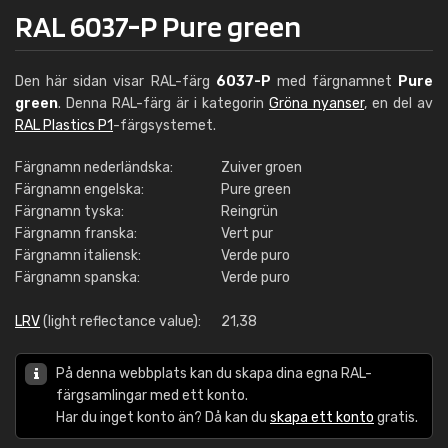
RAL 6037-P Pure green
Den här sidan visar RAL-färg
6037-P
med färgnamnet
Pure
green
. Denna RAL-färg är i kategorin
Gröna nyanser
, en del av
RAL Plastics P1
-färgsystemet.
Färgnamn nederländska:
Zuiver groen
Färgnamn engelska:
Pure green
Färgnamn tyska:
Reingrün
Färgnamn franska:
Vert pur
Färgnamn italiensk:
Verde puro
Färgnamn spanska:
Verde puro
LRV
(light reflectance value):
21,38
På denna webbplats kan du skapa dina egna RAL-
färgsamlingar med ett konto.
Har du inget konto än? Då kan du
skapa ett konto
gratis.