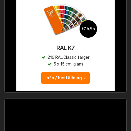
€15,95
RAL K7
216 RAL Classic färger
5 x 15 cm, glans
Info / beställning