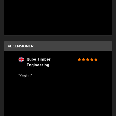
RECENSIONER
Qube Timber
Engineering
"Quick
"Kept u"