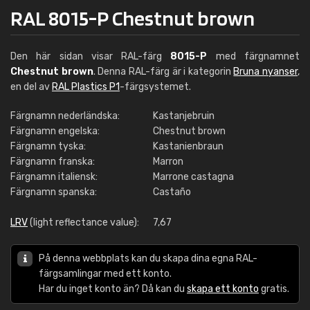
RAL 8015-P Chestnut brown
Den här sidan visar RAL-färg
8015-P
med färgnamnet
Chestnut brown
. Denna RAL-färg är i kategorin
Bruna nyanser
,
en del av
RAL Plastics P1
-färgsystemet.
Färgnamn nederländska:
Kastanjebruin
Färgnamn engelska:
Chestnut brown
Färgnamn tyska:
Kastanienbraun
Färgnamn franska:
Marron
Färgnamn italiensk:
Marrone castagna
Färgnamn spanska:
Castaño
LRV
(light reflectance value):
7,67
På denna webbplats kan du skapa dina egna RAL-
färgsamlingar med ett konto.
Har du inget konto än? Då kan du
skapa ett konto
gratis.