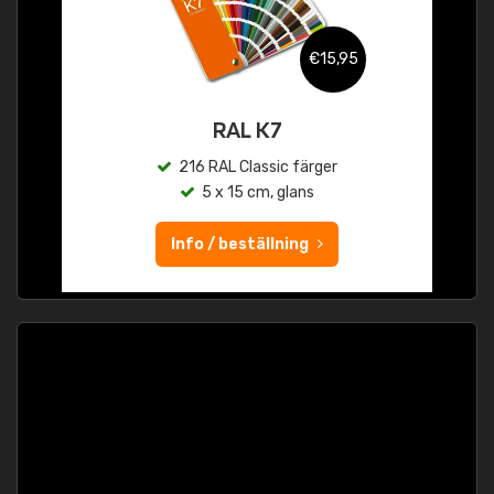
€15,95
RAL K7
216 RAL Classic färger
5 x 15 cm, glans
Info / beställning