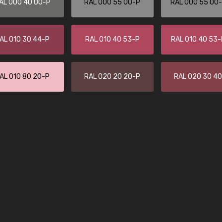
AL 000 40 00-P
RAL 000 55 00-P
RAL 000 55 00
Leinster Home and
Windows
"Great product and speedy delivery
AL 010 30 44-P
RAL 010 40 53-P
RAL 010 40 53
AL 010 80 20-P
RAL 020 20 20-P
RAL 020 30 4