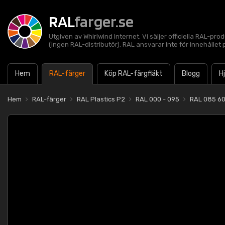
RAL
farger.se
Utgiven av Whirlwind Internet. Vi säljer officiella RAL-pro
(ingen RAL-distributör). RAL ansvarar inte för innehålle
Hem
RAL-färger
Köp RAL-färgfläkt
Blogg
H
Hem
RAL-färger
RAL Plastics P2
RAL 000 - 095
RAL 085 60