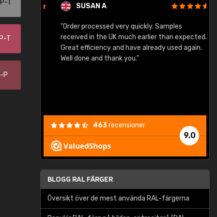
-P-T
SUSAN A
"Order processed very quickly. Samples
"
"
received in the UK much earlier than expected.
-P-T
Great efficiency and have already used again.
Well done and thank you."
0-P
463
recensioner
9,0
BLOGG RAL FÄRGER
Översikt över de mest använda RAL-färgerna