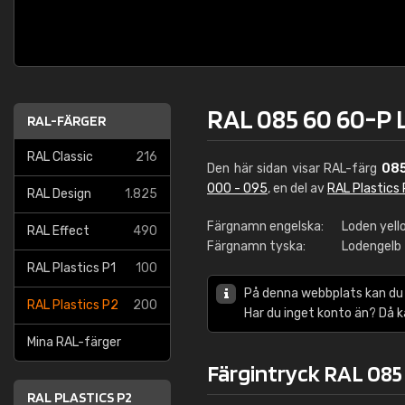
RAL 085 60 60-P 
RAL-FÄRGER
RAL Classic
216
Den här sidan visar RAL-färg
085
000 - 095
, en del av
RAL Plastics
RAL Design
1.825
Färgnamn engelska:
Loden yell
RAL Effect
490
Färgnamn tyska:
Lodengelb
RAL Plastics P1
100
På denna webbplats kan du
RAL Plastics P2
200
Har du inget konto än? Då 
Mina RAL-färger
Färgintryck RAL 085
RAL PLASTICS P2