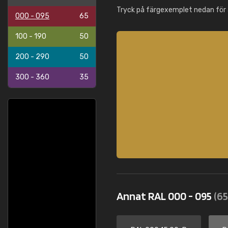
Tryck på färgexemplet nedan för 
000 - 095
65
100 - 190
50
200 - 290
50
300 - 360
35
Annat RAL 000 - 095
(65