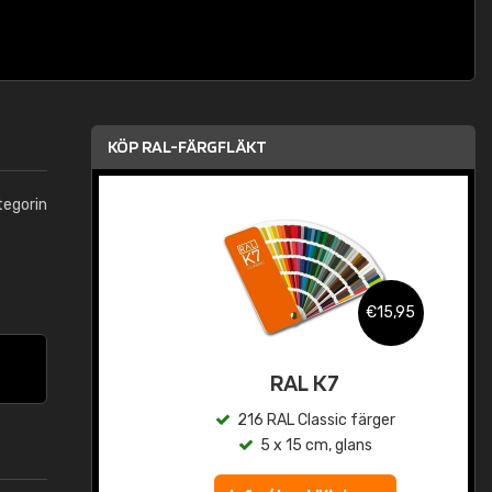
KÖP RAL-FÄRGFLÄKT
tegorin
,95
€15,95
rad
RAL K7
r
216 RAL Classic färger
5 x 15 cm, glans