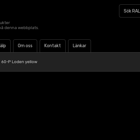
dukter
t på denna webbplats.
jälp
Om oss
Kontakt
Länkar
 60-P Loden yellow