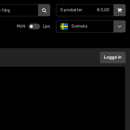
0
produkter
€ 0,00
Mörk
Ljus
Svenska
Logga in