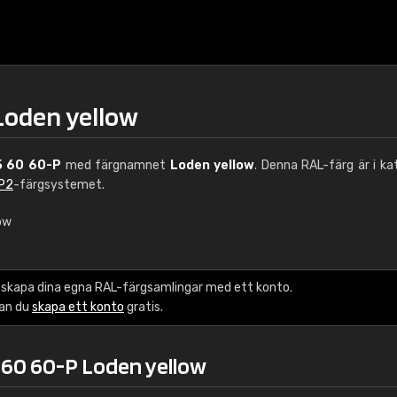
Loden yellow
 60 60-P
med färgnamnet
Loden yellow
. Denna RAL-färg är i ka
 P2
-färgsystemet.
ow
€15
 skapa dina egna RAL-färgsamlingar med ett konto.
RAL K7 vattenbase
kan du
skapa ett konto
gratis.
216 RAL Classic färge
 60 60-P Loden yellow
5 x 15 cm, glans