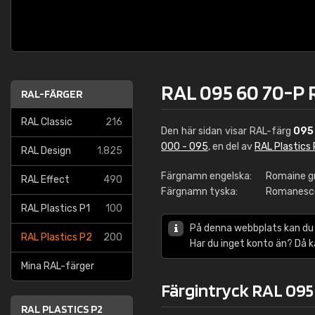
RAL 095 60 70-P
RAL-FÄRGER
RAL Classic
216
Den här sidan visar RAL-färg
095
000 - 095
, en del av
RAL Plastics
RAL Design
1.825
Färgnamn engelska:
Romaine g
RAL Effect
490
Färgnamn tyska:
Romanesc
RAL Plastics P1
100
På denna webbplats kan du
RAL Plastics P2
200
Har du inget konto än? Då 
Mina RAL-färger
Färgintryck RAL 095
RAL PLASTICS P2