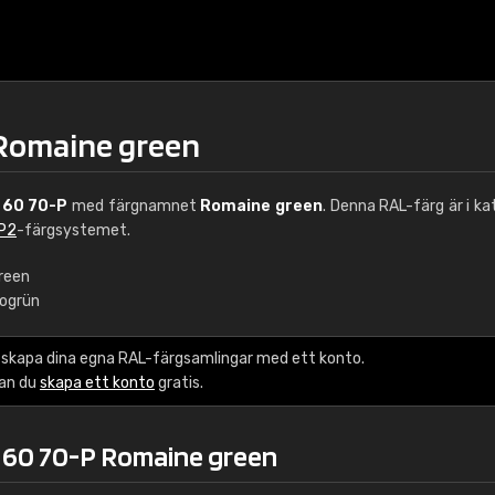
 Romaine green
 60 70-P
med färgnamnet
Romaine green
. Denna RAL-färg är i ka
 P2
-färgsystemet.
reen
ogrün
€15
 skapa dina egna RAL-färgsamlingar med ett konto.
RAL K7 vattenbase
kan du
skapa ett konto
gratis.
216 RAL Classic färge
 60 70-P Romaine green
5 x 15 cm, glans