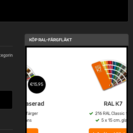
KÖP RAL-FÄRGFLÄKT
tegorin
,95
€15,95
rad
RAL K7
r
216 RAL Classic färger
5 x 15 cm, glans