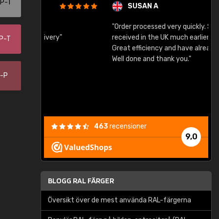
-P-T
SUSAN A
"Order processed very quickly. Samples
"
"
received in the UK much earlier than expected.
-P-T
Great efficiency and have already used again.
Well done and thank you."
0-P
463
recensioner
9,0
BLOGG RAL FÄRGER
Översikt över de mest använda RAL-färgerna