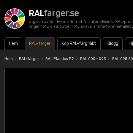
RAL
farger.se
Utgiven av Whirlwind Internet. Vi säljer officiella RAL-pro
(ingen RAL-distributör). RAL ansvarar inte för innehålle
Hem
RAL-färger
Köp RAL-färgfläkt
Blogg
H
Hem
RAL-färger
RAL Plastics P2
RAL 000 - 095
RAL 095 60