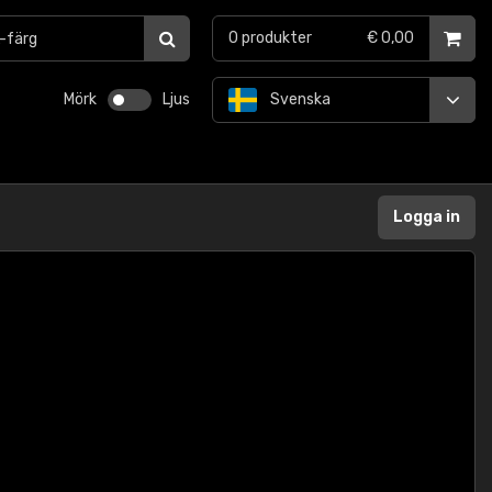
0
produkter
€ 0,00
Mörk
Ljus
Svenska
Logga in