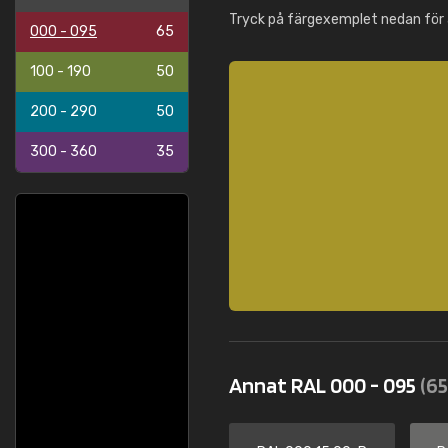
Tryck på färgexemplet nedan för 
000 - 095
65
100 - 190
50
200 - 290
50
300 - 360
35
Annat RAL 000 - 095
(65