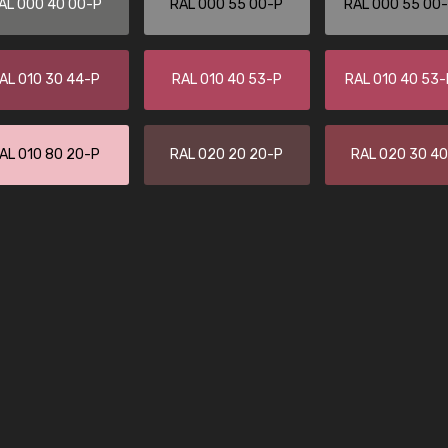
AL 000 40 00-P
RAL 000 55 00-P
RAL 000 55 00
Leinster Home and
Windows
"Great product and speedy delivery
AL 010 30 44-P
RAL 010 40 53-P
RAL 010 40 53
AL 010 80 20-P
RAL 020 20 20-P
RAL 020 30 4