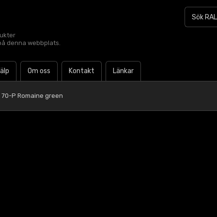
dukter
t på denna webbplats.
jälp
Om oss
Kontakt
Länkar
 70-P Romaine green