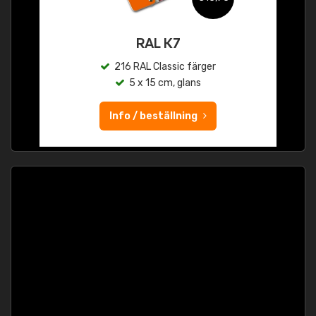
RAL K7
216 RAL Classic färger
5 x 15 cm, glans
Info / beställning