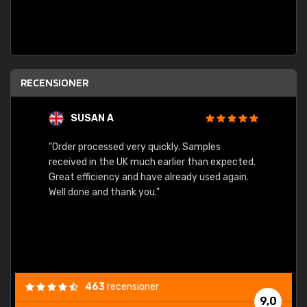
RECENSIONER
SUSAN A
"Order processed very quickly. Samples
"Sent 
received in the UK much earlier than expected.
Great efficiency and have already used again.
Well done and thank you."
463
recensioner
9,0