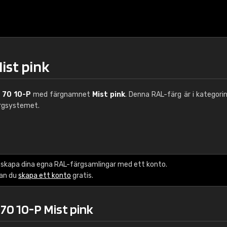
ist pink
 70 10-P
med färgnamnet
Mist pink
. Denna RAL-färg är i kategori
rgsystemet.
€15
 skapa dina egna RAL-färgsamlingar med ett konto.
RAL K7 vattenbase
kan du
skapa ett konto
gratis.
216 RAL Classic färge
70 10-P Mist pink
5 x 15 cm, glans