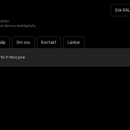
dukter
t på denna webbplats.
jälp
Om oss
Kontakt
Länkar
10-P Mist pink