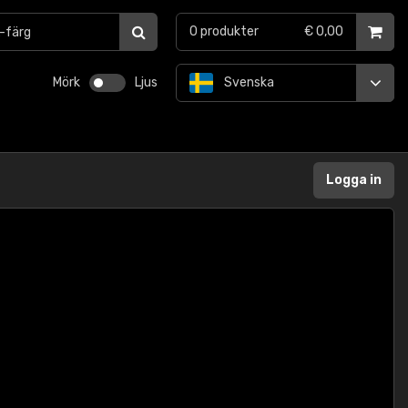
0
produkter
€ 0,00
Mörk
Ljus
Svenska
Logga in