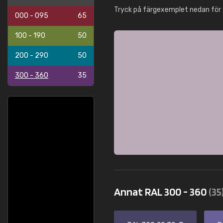
Tryck på färgexemplet nedan för 
000 - 095
65
100 - 190
50
200 - 290
50
300 - 360
35
Annat RAL 300 - 360
(35