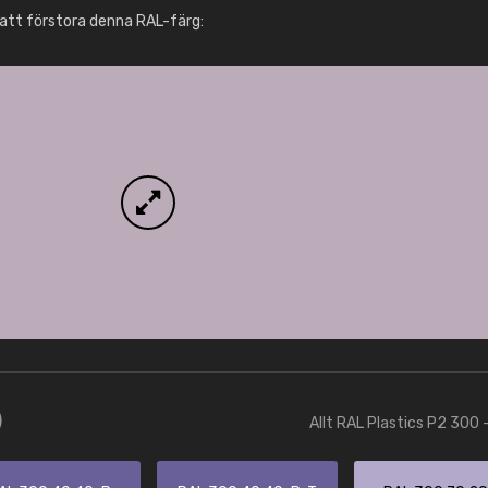
Info / beställning
att förstora denna RAL-färg:
)
Allt RAL Plastics P2 300 