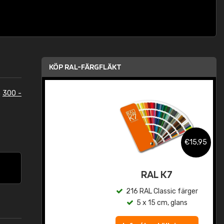
KÖP RAL-FÄRGFLÄKT
n
300 -
,95
€15,95
rad
RAL K7
r
216 RAL Classic färger
5 x 15 cm, glans