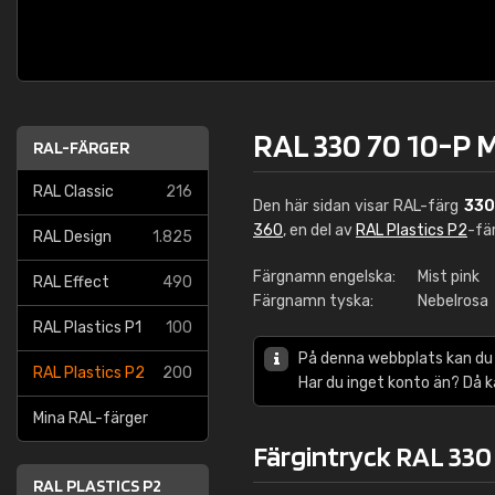
RAL 330 70 10-P M
RAL-FÄRGER
RAL Classic
216
Den här sidan visar RAL-färg
330
360
, en del av
RAL Plastics P2
-fä
RAL Design
1.825
Färgnamn engelska:
Mist pink
RAL Effect
490
Färgnamn tyska:
Nebelrosa
RAL Plastics P1
100
På denna webbplats kan du
RAL Plastics P2
200
Har du inget konto än? Då 
Mina RAL-färger
Färgintryck RAL 330 
RAL PLASTICS P2