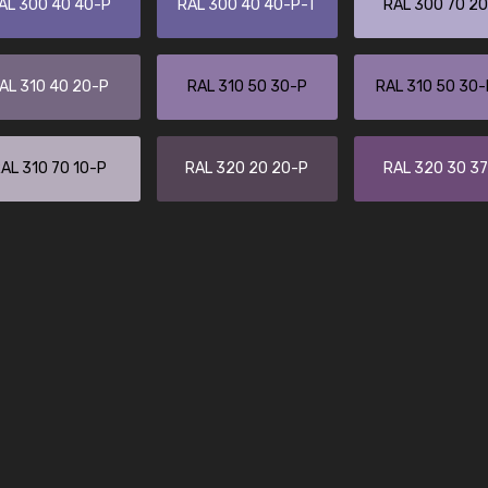
AL 300 40 40-P
RAL 300 40 40-P-T
RAL 300 70 2
Leinster Home and
Windows
"Great product and speedy delivery
AL 310 40 20-P
RAL 310 50 30-P
RAL 310 50 30
AL 310 70 10-P
RAL 320 20 20-P
RAL 320 30 3