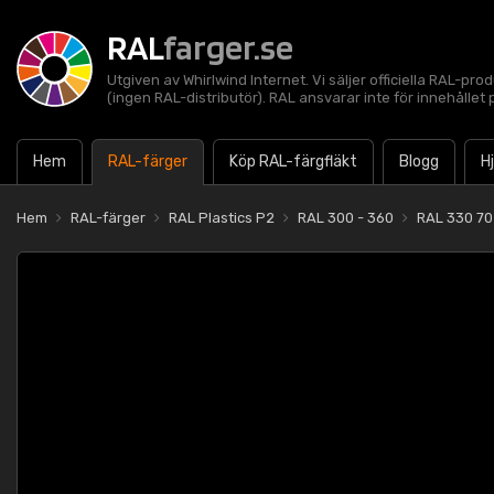
RAL
farger.se
Utgiven av Whirlwind Internet. Vi säljer officiella RAL-pro
(ingen RAL-distributör). RAL ansvarar inte för innehålle
Hem
RAL-färger
Köp RAL-färgfläkt
Blogg
H
Hem
RAL-färger
RAL Plastics P2
RAL 300 - 360
RAL 330 70 