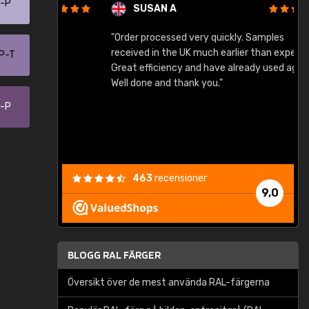
0-P
SUSAN A
"Order processed very quickly. Samples
"
"
received in the UK much earlier than expected.
-P-T
Great efficiency and have already used again.
Well done and thank you."
7-P
463
recensioner
9,0
BLOGG RAL FÄRGER
Översikt över de mest använda RAL-färgerna