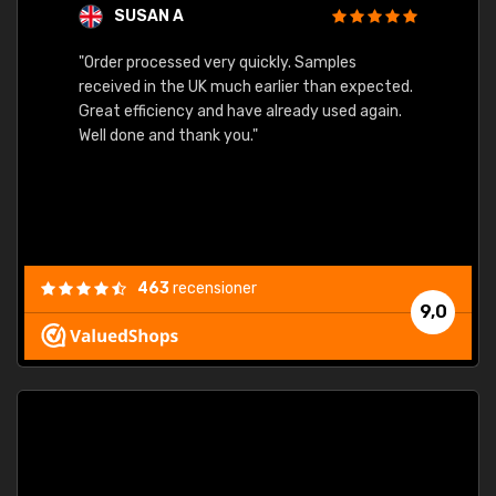
SUSAN A
"Order processed very quickly. Samples
"Sent 
received in the UK much earlier than expected.
Great efficiency and have already used again.
Well done and thank you."
463
recensioner
9,0