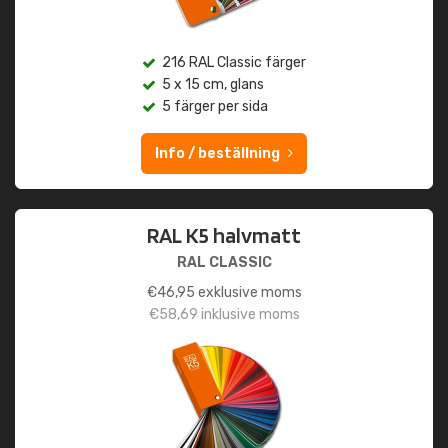
216 RAL Classic färger
5 x 15 cm, glans
5 färger per sida
Info / beställning
RAL K5 halvmatt
RAL CLASSIC
€
46,95
exklusive moms
€
58,69
inklusive moms