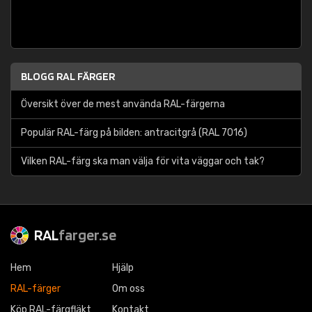
BLOGG RAL FÄRGER
Översikt över de mest använda RAL-färgerna
Populär RAL-färg på bilden: antracitgrå (RAL 7016)
Vilken RAL-färg ska man välja för vita väggar och tak?
RAL
farger.se
Hem
Hjälp
RAL-färger
Om oss
Köp RAL-färgfläkt
Kontakt