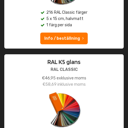
216 RAL Classic färger
5 x 15 cm, halvmatt
1 färg per sida
Info / beställning
RAL K5 glans
RAL CLASSIC
€
46,95
exklusive moms
€
58,69
inklusive moms