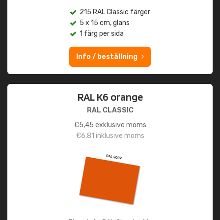
215 RAL Classic färger
5 x 15 cm, glans
1 färg per sida
Info / beställning
RAL K6 orange
RAL CLASSIC
€
5,45
exklusive moms
€
6,81
inklusive moms