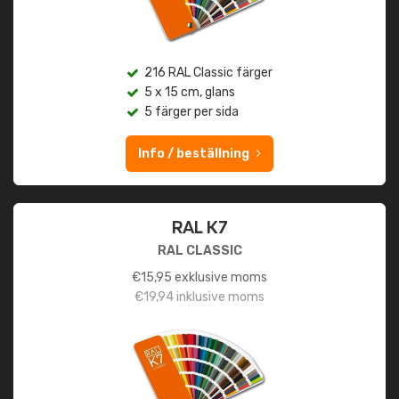
216 RAL Classic färger
5 x 15 cm, glans
5 färger per sida
Info / beställning
RAL K7
RAL CLASSIC
€
15,95
exklusive moms
€
19,94
inklusive moms