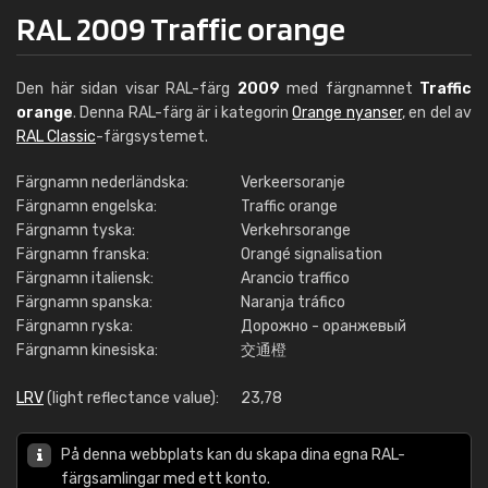
RAL 2009 Traffic orange
Den här sidan visar RAL-färg
2009
med färgnamnet
Traffic
orange
. Denna RAL-färg är i kategorin
Orange nyanser
, en del av
RAL Classic
-färgsystemet.
Färgnamn nederländska:
Verkeersoranje
Färgnamn engelska:
Traffic orange
Färgnamn tyska:
Verkehrsorange
Färgnamn franska:
Orangé signalisation
Färgnamn italiensk:
Arancio traffico
Färgnamn spanska:
Naranja tráfico
Färgnamn ryska:
Дорожно - оранжевый
Färgnamn kinesiska:
交通橙
LRV
(light reflectance value):
23,78
På denna webbplats kan du skapa dina egna RAL-
färgsamlingar med ett konto.