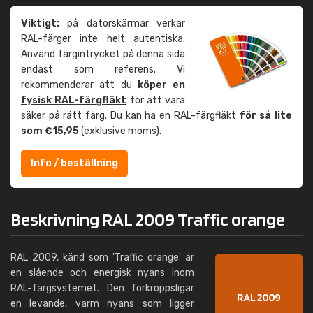
Viktigt:
på datorskärmar verkar
RAL-färger inte helt autentiska.
Använd färgintrycket på denna sida
endast som referens. Vi
rekommenderar att du
köper en
fysisk RAL-färgfläkt
för att vara
säker på rätt färg. Du kan ha en RAL-färgfläkt
för så lite
som €15,95
(exklusive moms).
Info / beställning
Beskrivning RAL 2009 Traffic orange
RAL 2009, känd som 'Traffic orange' är
en slående och energisk nyans inom
RAL-färgsystemet. Den förkroppsligar
en levande, varm nyans som ligger