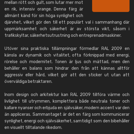
mellan rött och gult, som lutar mer mot
en rik, intensiv orange. Denna färg är
allmänt känd för sin höga synlighet och
djärvhet, vilket gör den till ett populärt val i sammanhang där
uppmärksamhet och säkerhet är av största vikt, såsom i
trafikskyltar, säkerhetsutrustning och entreprenadmaskiner.
Utöver sina praktiska tillämpningar förmedlar RAL 2009 en
känsla av dynamik och vitalitet, ofta förknippad med energi,
rörelse och modernitet. Tonen är ljus och mättad, men den
behåller en balans som hindrar den från att kännas alltför
aggressiv eller hård, vilket gör att den sticker ut utan att
överväldiga betraktaren.
Inom design och arkitektur kan RAL 2009 tillföra värme och
livlighet till utrymmen, komplettera både neutrala toner och
kallare nyanser och erbjuda en självsäker, modern accent var den
än appliceras. Sammantaget är det en färg som kommunicerar
synlighet, energi och självsäkerhet, samtidigt som den bibehåller
en visuellt tilltalande rikedom.