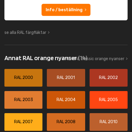
Info / beställning
se alla RAL färgfläktar
Annat RAL orange nyanser
(14)
Allt RAL Classic orange nyanser
RAL 2000
RAL 2001
RAL 2002
RAL 2003
RAL 2004
RAL 2005
RAL 2007
RAL 2008
RAL 2010