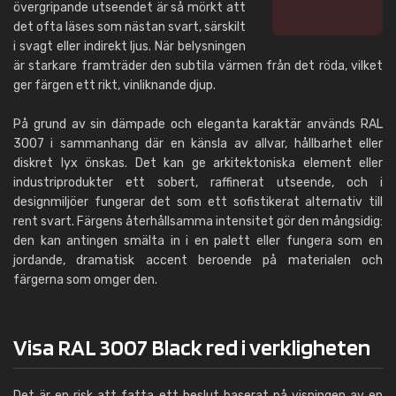
övergripande utseendet är så mörkt att
det ofta läses som nästan svart, särskilt
i svagt eller indirekt ljus. När belysningen
är starkare framträder den subtila värmen från det röda, vilket
ger färgen ett rikt, vinliknande djup.
På grund av sin dämpade och eleganta karaktär används RAL
3007 i sammanhang där en känsla av allvar, hållbarhet eller
diskret lyx önskas. Det kan ge arkitektoniska element eller
industriprodukter ett sobert, raffinerat utseende, och i
designmiljöer fungerar det som ett sofistikerat alternativ till
rent svart. Färgens återhållsamma intensitet gör den mångsidig:
den kan antingen smälta in i en palett eller fungera som en
jordande, dramatisk accent beroende på materialen och
färgerna som omger den.
Visa RAL 3007 Black red i verkligheten
Det är en risk att fatta ett beslut baserat på visningen av en