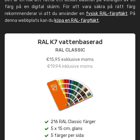
färg på en digital skärm. För att vara säkra på rätt färg
rekommenderar vi att du använder en
fysisk RAL-färgfläkt
. På
denna webbplats kan du
köpa en RAL-färgfläkt
.
RAL K7 vattenbaserad
RAL CLASSIC
€
15,95
exklusive moms
€
19,94
inklusive moms
216 RAL Classic färger
5 x 15 cm, glans
5 färger per sida