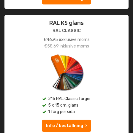
RAL K5 glans
RAL CLASSIC
€
46,95
exklusive moms
€
58,69
inklusive moms
215 RAL Classic färger
5 x 15 cm, glans
1 färg per sida
Info / beställning