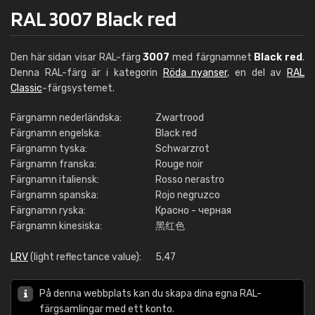
RAL 3007 Black red
Den här sidan visar RAL-färg
3007
med färgnamnet
Black red
.
Denna RAL-färg är i kategorin
Röda nyanser
, en del av
RAL
Classic
-färgsystemet.
Färgnamn nederländska:
Zwartrood
Färgnamn engelska:
Black red
Färgnamn tyska:
Schwarzrot
Färgnamn franska:
Rouge noir
Färgnamn italiensk:
Rosso nerastro
Färgnamn spanska:
Rojo negruzco
Färgnamn ryska:
Красно - черная
Färgnamn kinesiska:
黑红色
LRV
(light reflectance value):
5,47
På denna webbplats kan du skapa dina egna RAL-
färgsamlingar med ett konto.