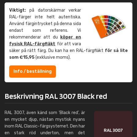
Viktigt:
på datorskärmar verkar
RAL-färger inte helt autentiska.
Använd färgintrycket på denna sida
endast som referens. Vi
rekommenderar att du
köper en
fysisk RAL-färgfläkt
för att vara
säker på rätt färg. Du kan ha en RAL-färgfläkt
för så lite
som €15,95
(exklusive moms).
Info / beställning
Beskrivning RAL 3007 Black red
RAL 3007, även känd som 'Black red', är
en mycket djup, nästan mystisk nyans
inom RAL Classic-färgsystemet. Den har
en stark röd underton, men det