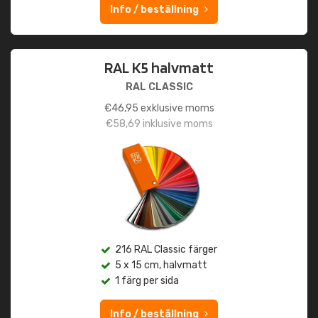
Info / beställning
RAL K5 halvmatt
RAL CLASSIC
€
46,95
exklusive moms
€
58,69
inklusive moms
216 RAL Classic färger
5 x 15 cm, halvmatt
1 färg per sida
Info / beställning