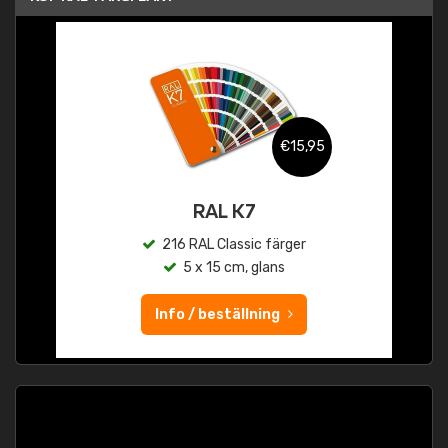
€15,95
RAL K7
216 RAL Classic färger
5 x 15 cm, glans
Info / beställning