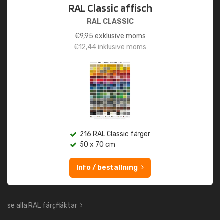
RAL Classic affisch
RAL CLASSIC
€
9,95
exklusive moms
€
12,44
inklusive moms
216 RAL Classic färger
50 x 70 cm
Info / beställning
se alla RAL färgfläktar