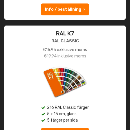
Info / beställning
RAL K7
RAL CLASSIC
€
15,95
exklusive moms
€
19,94
inklusive moms
216 RAL Classic färger
5 x 15 cm, glans
5 färger per sida