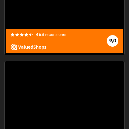
463
recensioner
9,0