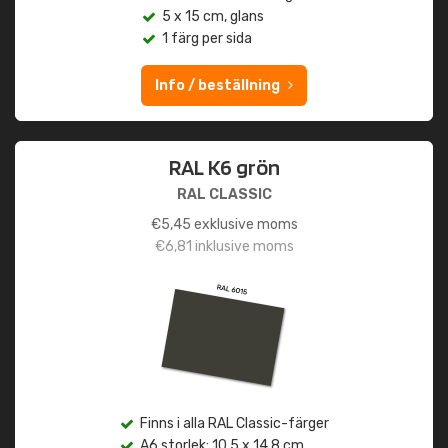
5 x 15 cm, glans
1 färg per sida
Info / beställning
RAL K6 grön
RAL CLASSIC
€
5,45
exklusive moms
€
6,81
inklusive moms
Finns i alla RAL Classic-färger
A6 storlek: 10,5 x 14,8 cm