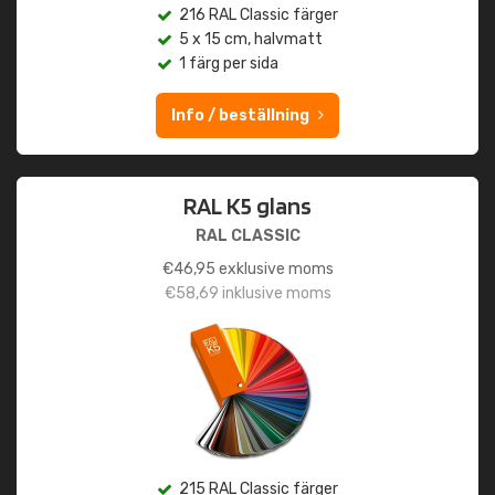
216 RAL Classic färger
5 x 15 cm, halvmatt
1 färg per sida
Info / beställning
RAL K5 glans
RAL CLASSIC
€
46,95
exklusive moms
€
58,69
inklusive moms
215 RAL Classic färger