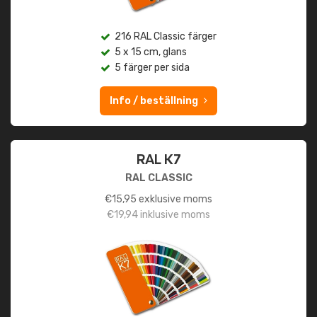
216 RAL Classic färger
5 x 15 cm, glans
5 färger per sida
Info / beställning
RAL K7
RAL CLASSIC
€
15,95
exklusive moms
€
19,94
inklusive moms