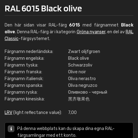
RAL 6015 Black olive
Den här sidan visar RAL-färg
6015
med färgnamnet
Black
olive
. Denna RAL-färg är i kategorin
Gröna nyanser
, en del av
RAL
Classic
-färgsystemet.
Färgnamn nederländska:
Zwart olijfgroen
Färgnamn engelska:
Black olive
Färgnamn tyska:
Schwarzoliv
Färgnamn franska:
Olive noir
Färgnamn italiensk:
Oliva nerastro
Färgnamn spanska:
Oliva negruzco
Färgnamn ryska:
Оливково - черный
Färgnamn kinesiska:
黑齐墩果色
LRV
(light reflectance value):
7,00
På denna webbplats kan du skapa dina egna RAL-
färgsamlingar med ett konto.