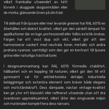
vilket framkallar utseendet av tätt
lövverk i skuggade skogsområden eller
de mörka, glänsande löven på olivträd.
Till skillnad från ljusare eller mer levande greener har RAL 6015 en
återhållen och diskret kvalitet, vilket gör den särskilt lämpad för
applikationer där en lugn, professionell eller tidlös estetik önskas.
Färgen har ett visst djup och vikt, vilket gör att den
harmoniserar vackert med neutrala toner, metallic och andra
jordnära nyanser, samtidigt som den ger en kontrast till ljusare
gröna eller naturliga trästrukturer.
I designsammanhang kan RAL 6015 förmedla stabilitet,
hållbarhet och en koppling till naturen, vilket gör den till ett
gynnsamt val för arkitektoniska detaljer, industriella
beläggningar och exteriöra element som kräver både elegans
och motståndskraft. Dess dämpade, nästan vintage-kvalitet
kan ge ytor ett klassiskt eller raffinerat utseende utan att dra
överdriven uppmärksamhet, vilket låter den omgivande miljön
och materialen komplettera dess närvaro.