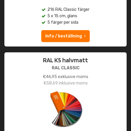
216 RAL Classic färger
5 x 15 cm, glans
5 färger per sida
Info / beställning
RAL K5 halvmatt
RAL CLASSIC
€
46,95
exklusive moms
€
58,69
inklusive moms