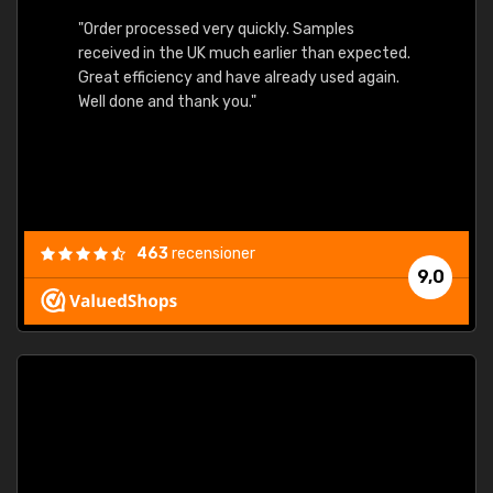
"Order processed very quickly. Samples
"Sent 
received in the UK much earlier than expected.
Great efficiency and have already used again.
Well done and thank you."
463
recensioner
9,0