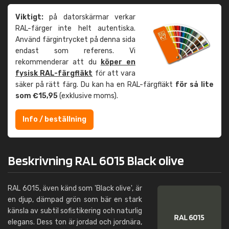
Viktigt:
på datorskärmar verkar
RAL-färger inte helt autentiska.
Använd färgintrycket på denna sida
endast som referens. Vi
rekommenderar att du
köper en
fysisk RAL-färgfläkt
för att vara
säker på rätt färg. Du kan ha en RAL-färgfläkt
för så lite
som €15,95
(exklusive moms).
Info / beställning
Beskrivning RAL 6015 Black olive
RAL 6015, även känd som 'Black olive', är
en djup, dämpad grön som bär en stark
känsla av subtil sofistikering och naturlig
elegans. Dess ton är jordad och jordnära,