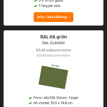
5 x 15 cm, glans
1 färg per sida
Info / beställning
RAL K6 grön
RAL CLASSIC
€
5,45
exklusive moms
€
6,81
inklusive moms
Finns i alla RAL Classic-färger
A6 storlek: 10,5 x 14,8 cm