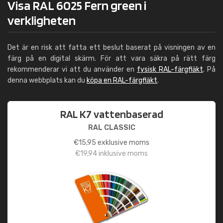
Visa RAL 6025 Fern green i
verkligheten
Det är en risk att fatta ett beslut baserat på visningen av en
färg på en digital skärm. För att vara säkra på rätt färg
rekommenderar vi att du använder en
fysisk RAL-färgfläkt
. På
denna webbplats kan du
köpa en RAL-färgfläkt
.
RAL K7 vattenbaserad
RAL CLASSIC
€
15,95
exklusive moms
€
19,94
inklusive moms