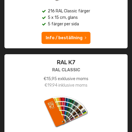
216 RAL Classic färger
5 x 15 cm, glans
5 färger per sida
Info / beställning
RAL K7
RAL CLASSIC
€
15,95
exklusive moms
€
19,94
inklusive moms