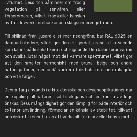
livfullhet. Dess ton påminner om frodig
vegetation på senvåren eller
försommaren, vilket framkallar känslan
av tätt lövverk, ormbunkar och skogsundervegetation.
Till skillnad från ljusare eller mer neongröna, bär RAL 6025 en
dämpad rikedom, vilket ger den ett jordat, organiskt utseende
som känns både sofistikerat och lugnande. Den balanserar värme
och svalka, lutar något mot det varmare spektrumet, vilket gör
att den smälter harmoniskt med bruna, beiga och andra
naturliga toner, men ändå sticker ut distinkt mot neutrala gråa
och vita färger.
Denna färg används i arkitektoniska och designapplikationer där
en koppling till naturen, subtil elegans och en känsla av lugn
önskas. Dess mångsidighet gör den lämplig för både interiör och
exteriör användning, förmedlar en känsla av stabilitet, tillväxt
och diskret skönhet utan att verka alltför djärv eller konstgjord.