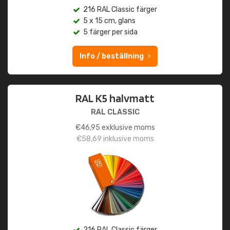
216 RAL Classic färger
5 x 15 cm, glans
5 färger per sida
Info / beställning
RAL K5 halvmatt
RAL CLASSIC
€
46,95
exklusive moms
€
58,69
inklusive moms
216 RAL Classic färger