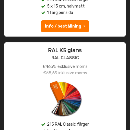
5 x 15 cm, halvmatt
1 färg per sida
Info / beställning
RAL K5 glans
RAL CLASSIC
€
46,95
exklusive moms
€
58,69
inklusive moms
215 RAL Classic färger