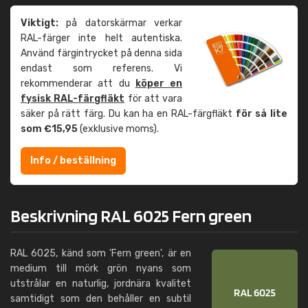
Viktigt:
på datorskärmar verkar
RAL-färger inte helt autentiska.
Använd färgintrycket på denna sida
endast som referens. Vi
rekommenderar att du
köper en
fysisk RAL-färgfläkt
för att vara
säker på rätt färg. Du kan ha en RAL-färgfläkt
för så lite
som €15,95
(exklusive moms).
Info / beställning
Beskrivning RAL 6025 Fern green
RAL 6025, känd som 'Fern green', är en
medium till mörk grön nyans som
utstrålar en naturlig, jordnära kvalitet
samtidigt som den behåller en subtil