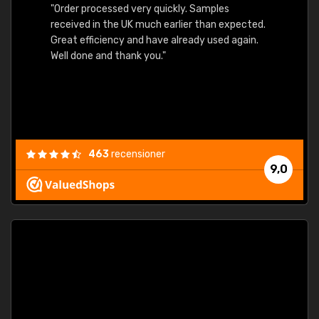
"Order processed very quickly. Samples
"Sent 
received in the UK much earlier than expected.
Great efficiency and have already used again.
Well done and thank you."
463
recensioner
9,0