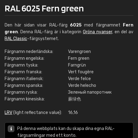
RAL 6025 Fern green
Den här sidan visar RAL-färg
6025
med färgnamnet
Fern
green
. Denna RAL-färg är i kategorin
Gröna nyanser
, en del av
RAL Classic
-färgsystemet.
Färgnamn nederländska:
Varengroen
Färgnamn engelska:
Fern green
Färgnamn tyska:
Farngrün
Färgnamn franska:
Vert fougère
Färgnamn italiensk:
Verde felce
Färgnamn spanska:
Verde helecho
Färgnamn ryska:
Зеленый папоротник
Färgnamn kinesiska:
蕨绿色
LRV
(light reflectance value):
16,16
På denna webbplats kan du skapa dina egna RAL-
färgsamlingar med ett konto.