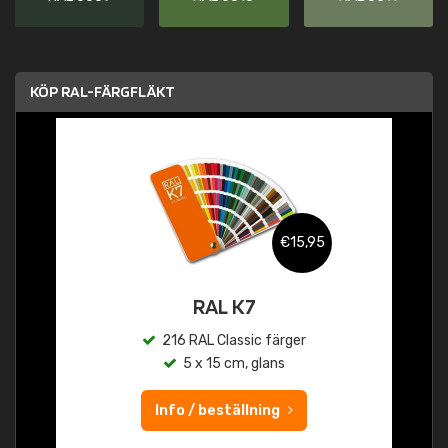
KÖP RAL-FÄRGFLÄKT
€15,95
RAL K7
216 RAL Classic färger
5 x 15 cm, glans
Info / beställning